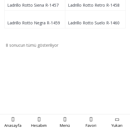
Ladrillo Rotto Siena R-1457
Ladrillo Rotto Retro R-1458
Ladrillo Rotto Negra R-1459
Ladrillo Rotto Suelo R-1460
Fiyata
8 sonucun tümü gösteriliyor
göre
sıralandı:
düşükten
yükseğe
Anasayfa
Hesabım
Menü
Favori
Yukarı