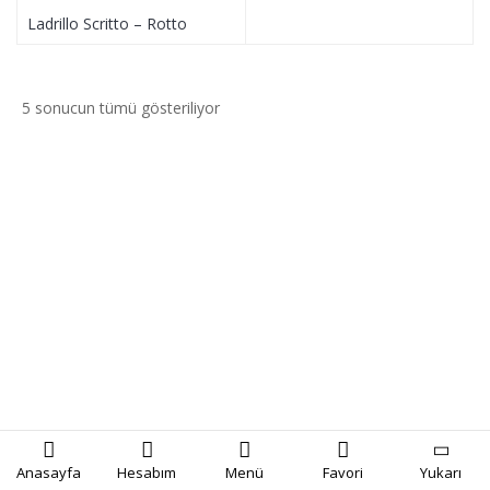
Ladrillo Scritto – Rotto
5 sonucun tümü gösteriliyor
Anasayfa
Hesabım
Menü
Favori
Yukarı