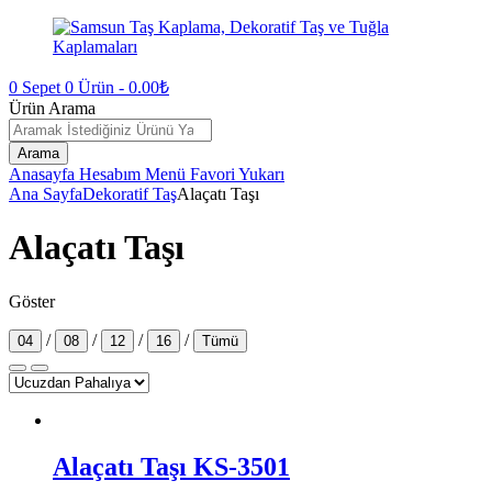
0
Sepet
0
Ürün -
0.00
₺
Ürün Arama
Arama
Anasayfa
Hesabım
Menü
Favori
Yukarı
Ana Sayfa
Dekoratif Taş
Alaçatı Taşı
Alaçatı Taşı
Göster
/
/
/
/
04
08
12
16
Tümü
Alaçatı Taşı KS-3501