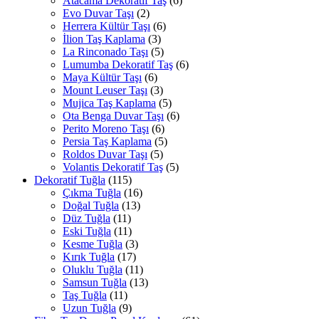
Atacama Dekoratif Taş
(6)
Evo Duvar Taşı
(2)
Herrera Kültür Taşı
(6)
İlion Taş Kaplama
(3)
La Rinconado Taşı
(5)
Lumumba Dekoratif Taş
(6)
Maya Kültür Taşı
(6)
Mount Leuser Taşı
(3)
Mujica Taş Kaplama
(5)
Ota Benga Duvar Taşı
(6)
Perito Moreno Taşı
(6)
Persia Taş Kaplama
(5)
Roldos Duvar Taşı
(5)
Volantis Dekoratif Taş
(5)
Dekoratif Tuğla
(115)
Çıkma Tuğla
(16)
Doğal Tuğla
(13)
Düz Tuğla
(11)
Eski Tuğla
(11)
Kesme Tuğla
(3)
Kırık Tuğla
(17)
Oluklu Tuğla
(11)
Samsun Tuğla
(13)
Taş Tuğla
(11)
Uzun Tuğla
(9)