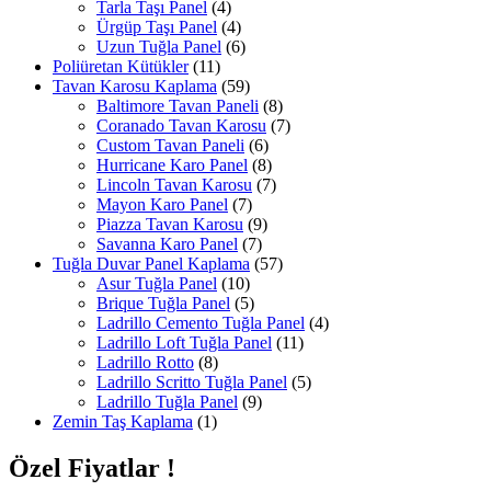
Tarla Taşı Panel
(4)
Ürgüp Taşı Panel
(4)
Uzun Tuğla Panel
(6)
Poliüretan Kütükler
(11)
Tavan Karosu Kaplama
(59)
Baltimore Tavan Paneli
(8)
Coranado Tavan Karosu
(7)
Custom Tavan Paneli
(6)
Hurricane Karo Panel
(8)
Lincoln Tavan Karosu
(7)
Mayon Karo Panel
(7)
Piazza Tavan Karosu
(9)
Savanna Karo Panel
(7)
Tuğla Duvar Panel Kaplama
(57)
Asur Tuğla Panel
(10)
Brique Tuğla Panel
(5)
Ladrillo Cemento Tuğla Panel
(4)
Ladrillo Loft Tuğla Panel
(11)
Ladrillo Rotto
(8)
Ladrillo Scritto Tuğla Panel
(5)
Ladrillo Tuğla Panel
(9)
Zemin Taş Kaplama
(1)
Özel Fiyatlar !