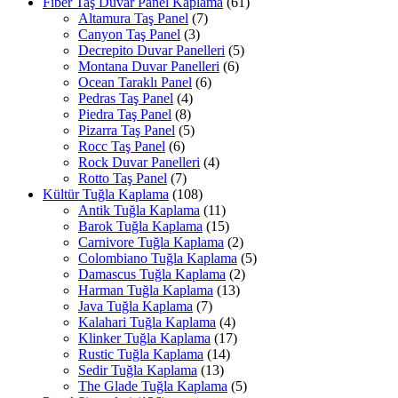
Fiber Taş Duvar Panel Kaplama
(61)
Altamura Taş Panel
(7)
Canyon Taş Panel
(3)
Decrepito Duvar Panelleri
(5)
Montana Duvar Panelleri
(6)
Ocean Taraklı Panel
(6)
Pedras Taş Panel
(4)
Piedra Taş Panel
(8)
Pizarra Taş Panel
(5)
Rocc Taş Panel
(6)
Rock Duvar Panelleri
(4)
Rotto Taş Panel
(7)
Kültür Tuğla Kaplama
(108)
Antik Tuğla Kaplama
(11)
Barok Tuğla Kaplama
(15)
Carnivore Tuğla Kaplama
(2)
Colombiano Tuğla Kaplama
(5)
Damascus Tuğla Kaplama
(2)
Harman Tuğla Kaplama
(13)
Java Tuğla Kaplama
(7)
Kalahari Tuğla Kaplama
(4)
Klinker Tuğla Kaplama
(17)
Rustic Tuğla Kaplama
(14)
Sedir Tuğla Kaplama
(13)
The Glade Tuğla Kaplama
(5)