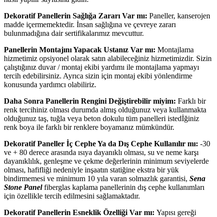
Dekoratif Panellerin Sağlığa Zararı Var mı:
Paneller, kanserojen
madde içermemektedir. İnsan sağlığına ve çevreye zararı
bulunmadığına dair sertifikalarımız mevcuttur.
Panellerin Montajını Yapacak Ustanız Var mı:
Montajlama
hizmetimiz opsiyonel olarak satın alabileceğiniz hizmetimizdir. Sizin
çalıştığınız duvar / montaj ekibi yardımı ile montajlama yapmayı
tercih edebilirsiniz. Ayrıca sizin için montaj ekibi yönlendirme
konusunda yardımcı olabiliriz.
Daha Sonra Panellerin Rengini Değiştirebilir miyim:
Farklı bir
renk tercihiniz olması durumda almış olduğunuz veya kullanmakta
olduğunuz taş, tuğla veya beton dokulu tüm panelleri istedİğiniz
renk boya ile farklı bir renklere boyamanız mümkündür.
Dekoratif Paneller İç Cephe Ya da Dış Cephe Kullanılır mı:
-30
ve + 80 derece arasında ısıya dayanıklı olması, su ve neme karşı
dayanıklılık, genleşme ve çekme değerlerinin minimum seviyelerde
olması, hafifliği nedeniyle inşaatın statiğine ekstra bir yük
bindirmemesi ve minimum 10 yıla varan solmazlık garantisi,
Sena
Stone Panel
fiberglas kaplama panellerinin dış cephe kullanımları
için özellikle tercih edilmesini sağlamaktadır.
Dekoratif Panellerin Esneklik Özelliği Var mı:
Yapısı gereği