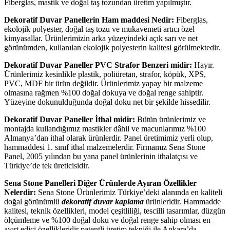
Fiberglas, mastik ve doğal taş tozundan üretim yapılmıştır.
Dekoratif Duvar Panellerin Ham maddesi Nedir:
Fiberglas,
ekolojik polyester, doğal taş tozu ve mukavemeti artıcı özel
kimyasallar. Ürünlerimizin arka yüzeyindeki açık sarı ve net
görünümden, kullanılan ekolojik polyesterin kalitesi görülmektedir.
Dekoratif Duvar Paneller PVC Strafor Benzeri midir:
Hayır.
Ürünlerimiz kesinlikle plastik, poliüretan, strafor, köpük, XPS,
PVC, MDF bir ürün değildir. Ürünlerimiz yapay bir malzeme
olmasına rağmen %100 doğal dokuya ve doğal renge sahiptir.
Yüzeyine dokunulduğunda doğal doku net bir şekilde hissedilir.
Dekoratif Duvar Paneller İthal midir:
Bütün ürünlerimiz ve
montajda kullandığımız mastikler dâhil ve macunlarımız %100
Almanya’dan ithal olarak ürünlerdir. Panel üretimimiz yerli olup,
hammaddesi 1. sınıf ithal malzemelerdir. Firmamız Sena Stone
Panel, 2005 yılından bu yana panel ürünlerinin ithalatçısı ve
Türkiye’de tek üreticisidir.
Sena Stone Panelleri Diğer Ürünlerde Ayıran Özellikler
Nelerdir:
Sena Stone Ürünlerimiz Türkiye’deki alanında en kaliteli
doğal görünümlü
dekoratif duvar kaplama
ürünleridir. Hammadde
kalitesi, teknik özellikleri, model çeşitliliği, tescilli tasarımlar, düzgün
ölçümleme ve %100 doğal doku ve doğal renge sahip olması en
ayırt edici özellikleridir patentli üretim tekniği ile Ankara’da