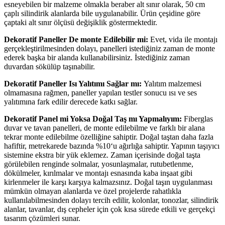
esneyebilen bir malzeme olmakla beraber alt sınır olarak, 50 cm
çaplı silindirik alanlarda bile uygulanabilir. Ürün çeşidine göre
çaptaki alt sınır ölçüsü değişiklik göstermektedir.
Dekoratif Paneller De monte Edilebilir mi:
Evet, vida ile montajı
gerçekleştirilmesinden dolayı, panelleri istediğiniz zaman de monte
ederek başka bir alanda kullanabilirsiniz. İstediğiniz zaman
duvardan sökülüp taşınabilir.
Dekoratif Paneller Isı Yalıtımı Sağlar mı:
Yalıtım malzemesi
olmamasına rağmen, paneller yapılan testler sonucu ısı ve ses
yalıtımına fark edilir derecede katkı sağlar.
Dekoratif Panel mi Yoksa Doğal Taş mı Yapmalıyım:
Fiberglas
duvar ve tavan panelleri, de monte edilebilme ve farklı bir alana
tekrar monte edilebilme özelliğine sahiptir. Doğal taştan daha fazla
hafiftir, metrekarede bazında %10‘u ağırlığa sahiptir. Yapının taşıyıcı
sistemine ekstra bir yük eklemez. Zaman içerisinde doğal taşta
görülebilen renginde solmalar, yosunlaşmalar, rutubetlenme,
dökülmeler, kırılmalar ve montajı esnasında kaba inşaat gibi
kirlenmeler ile karşı karşıya kalmazsınız. Doğal taşın uygulanması
mümkün olmayan alanlarda ve özel projelerde rahatlıkla
kullanılabilmesinden dolayı tercih edilir, kolonlar, tonozlar, silindirik
alanlar, tavanlar, dış cepheler için çok kısa sürede etkili ve gerçekçi
tasarım çözümleri sunar.