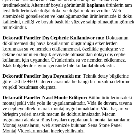
üretilmektedir. Alternatif boyalı görünümlü
kaplama
ürünlerin tam
tersi ürünlerimizde doğal doku ve doğal renk mevcuttur. Web
sitemizdeki görsellerden ve kataloğumuzdan ürünlerimizde ki doku
kalitesini, netliği ve boyalı basit bir yüzeye sahip olmadığını görmek
mümkündür.
Dekoratif Paneller Dış Cephede Kullanılıyor mu:
Dokusunun
dökülmemesi dış hava koşullarının oluşturduğu etkenlerden
korunması su ve nemden etkilenmemesi, özellikle genleşme ve
çekme oranının en düşük seviyede olmasından dolayı dış cephe
kullanımı için uygundur. Ürünlerimiz su ve nemden etkilenmez.
Islak bölgelerde suyun içerisinde bile kullanılabilmektedir.
Dekoratif Paneller Isıya Dayanıklı mı:
Teknik detay bilgilerine
göre -20 ile +60 C derece arasında herhangi bir bozulma deforme
ve şekil bozulması oluşmaz.
Dekoratif Paneller Nasıl Monte Ediliyor:
Bütün ürünlerimizdeki
montaj şekli vida yolu ile uygulanmaktadır. Vida ile duvara, tavana
ve cepheye direkt olarak montaj uygulanmaktadır. Vida başları ve
birleşim yerleri mastik macun ile doldurulmaktadır. Macun
uygulanan alanlara rötuş boyaları uygulanarak montaj tamamlanır.
Montaj aşamalarını, web sitemizde bulunan Sena Stone Panel
Montaj Videolarımızdan inceleyebilirsiniz.