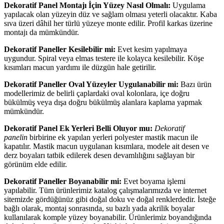
Dekoratif Panel Montajı İçin Yüzey Nasıl Olmalı:
Uygulama
yapılacak olan yüzeyin düz ve sağlam olması yeterli olacaktır. Kaba
sıva üzeri dâhil her türlü yüzeye monte edilir. Profil karkas üzerine
montajı da mümkündür.
Dekoratif Paneller Kesilebilir mi:
Evet kesim yapılmaya
uygundur. Spiral veya elmas testere ile kolayca kesilebilir. Köşe
kısımları macun yardımı ile düzgün hale getirilir.
Dekoratif Paneller Oval Yüzeyler Uygulanabilir mi:
Bazı ürün
modellerimiz de belirli çaplardaki oval kolonlara, içe doğru
bükülmüş veya dışa doğru bükülmüş alanlara kaplama yapmak
mümkündür.
Dekoratif Panel Ek Yerleri Belli Oluyor mu:
Dekoratif
panelin
birbirine ek yapılan yerleri polyester mastik macun ile
kapatılır. Mastik macun uygulanan kısımlara, modele ait desen ve
derz boyaları tatbik edilerek desen devamlılığını sağlayan bir
görünüm elde edilir.
Dekoratif Paneller Boyanabilir mi:
Evet boyama işlemi
yapılabilir. Tüm ürünlerimiz katalog çalışmalarımızda ve internet
sitemizde gördüğünüz gibi doğal doku ve doğal renklerdedir. İsteğe
bağlı olarak, montaj sonrasında, su bazlı yada akrilik boyalar
kullanılarak komple yüzey boyanabilir. Ürünlerimiz boyandığında