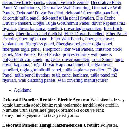
decorative brick panels
,
decorative brick veneer
,
Decorative Fiber
Panel Manufacturers
,
Decorative Wall Covering
,
Decorative Wall
Panels
,
Dekoratif Duvar Panelleri
,
dekoratif fiber tuğla panelleri
,
dekoratif tuğla panel
,
dekoratif tuğla panel fiyatları
,
Dış Cephe
Duvar Panelleri
,
Doğal Tuğla Görünümlü Panel
,
duvar kaplama m2
fiyatları
,
duvar kaplama panelleri
,
duvar tuğla panelleri
,
fiber brick
panels
,
fiber duvar panel üreticisi
,
Fiber Duvar Panelleri
,
Fiber Panel
Exterior
,
fiber tuğla panel
,
Fiber Wall Panels
,
fiberglass duvar
kaplamaları
,
fiberglass panel
,
fiberglass polyester tuğla panel
,
fiberglass tuğla panel
,
Fireproof Fiber Wall Panels
,
imitation brick
panel
,
Msd Panels
,
Panel Piedra
,
polyester brick wall panels
,
polyester duvar paneli
,
polyester duvar panelleri
,
Total Stone
,
tuğla
duvar kaplama
,
Tuğla Duvar Kaplama Panelleri
,
tuğla duvar
panelleri
,
tuğla görünümlü panel
,
tuğla kaplama panelleri
,
Tuğla
Panel
,
tuğla panel fiyatları
,
tuğla panel kaplama
,
tuğla panel m2
fiyatları
,
wall cladding panels
,
wall covering manufacturer
Açıklama
Dekoratif Paneller Renkleri Birebir Aynı mı:
Web sitemizde veya
kataloğumuzda gördüğünüz renk tonlarında farklılık gösterebilir.
Numune ürün sayesinde gerçek ortamdaki doku ve renk
deneyiminizi yaşamanızı tavsiye ediyoruz.
Dekoratif Paneller Hangi Malzemelerden Üretilir:
Polyester,