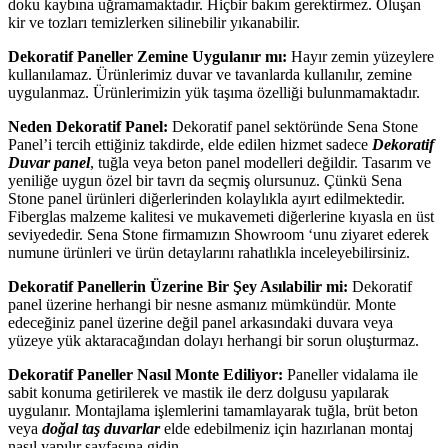
doku kaybına uğramamaktadır. Hiçbir bakım gerektirmez. Oluşan
kir ve tozları temizlerken silinebilir yıkanabilir.
Dekoratif Paneller Zemine Uygulanır mı:
Hayır zemin yüzeylere
kullanılamaz. Ürünlerimiz duvar ve tavanlarda kullanılır, zemine
uygulanmaz. Ürünlerimizin yük taşıma özelliği bulunmamaktadır.
Neden Dekoratif Panel:
Dekoratif panel sektöründe Sena Stone
Panel’i tercih ettiğiniz takdirde, elde edilen hizmet sadece
Dekoratif
Duvar panel
, tuğla veya beton panel modelleri değildir. Tasarım ve
yeniliğe uygun özel bir tavrı da seçmiş olursunuz. Çünkü Sena
Stone panel ürünleri diğerlerinden kolaylıkla ayırt edilmektedir.
Fiberglas malzeme kalitesi ve mukavemeti diğerlerine kıyasla en üst
seviyededir. Sena Stone firmamızın Showroom ‘unu ziyaret ederek
numune ürünleri ve ürün detaylarını rahatlıkla inceleyebilirsiniz.
Dekoratif Panellerin Üzerine Bir Şey Asılabilir mi:
Dekoratif
panel üzerine herhangi bir nesne asmanız mümkündür. Monte
edeceğiniz panel üzerine değil panel arkasındaki duvara veya
yüzeye yük aktaracağından dolayı herhangi bir sorun oluşturmaz.
Dekoratif Paneller Nasıl Monte Ediliyor:
Paneller vidalama ile
sabit konuma getirilerek ve mastik ile derz dolgusu yapılarak
uygulanır. Montajlama işlemlerini tamamlayarak tuğla, brüt beton
veya
doğal taş duvarlar
elde edebilmeniz için hazırlanan montaj
nasıl yapılır sayfasına gidin.