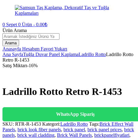
0
Sepet
0
Ürün -
0.00
₺
Ürün Arama
Arama
Anasayfa
Hesabım
Favori
Yukarı
Ana Sayfa
Tuğla Duvar Panel Kaplama
Ladrillo Rotto
Ladrillo Rotto
Retro R-1453
Satış Miktarı
-
16
%
Ladrillo Rotto Retro R-1453
WhatsApp Sipariş
SKU:
RTR-R-1453
Kategori:
Ladrillo Rotto
Tags:
Brick Effect Wall
Panels
,
brick look fiber panels
,
brick panel
,
brick panel prices
,
brick
panels
,
brick wall cladding
,
Brick Wall Panels
,
brickpanelfiyatlari
,