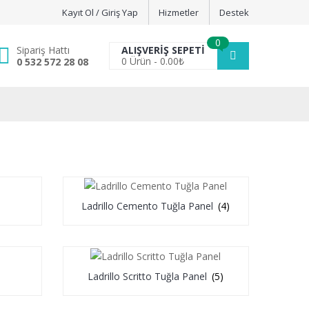
Kayıt Ol / Giriş Yap
Hizmetler
Destek
0
Sipariş Hattı
ALIŞVERIŞ SEPETI
0
Ürün -
0.00
₺
0 532 572 28 08
Ladrillo Cemento Tuğla Panel
(4)
Ladrillo Scritto Tuğla Panel
(5)