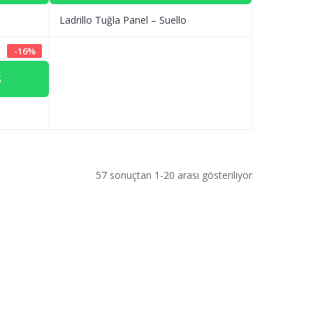
Ladrillo Tuğla Panel – Suello
-
16
%
Ş
57 sonuçtan 1-20 arası gösteriliyor