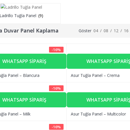
Ladrillo Tuğla Panel
(9)
a Duvar Panel Kaplama
Göster
04
/
08
/
12
/
16
-
16
%
WHATSAPP SIPARIŞ
WHATSAPP SIPARI
uğla Panel – Blancura
Asur Tuğla Panel – Crema
-
16
%
WHATSAPP SIPARIŞ
WHATSAPP SIPARI
ğla Panel – Milk
Asur Tuğla Panel – Multicolor
-
16
%