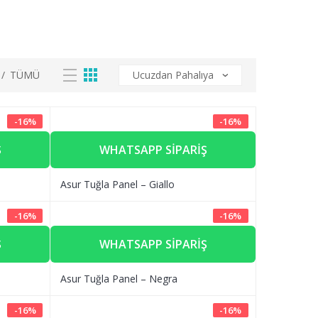
/
TÜMÜ
-
16
%
-
16
%
Ş
WHATSAPP SIPARIŞ
Asur Tuğla Panel – Giallo
-
16
%
-
16
%
Ş
WHATSAPP SIPARIŞ
Asur Tuğla Panel – Negra
-
16
%
-
16
%