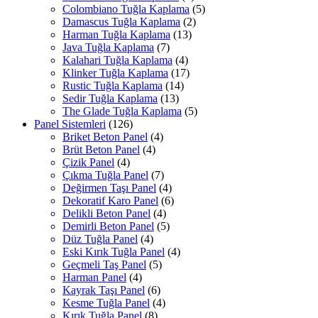
Colombiano Tuğla Kaplama
(5)
Damascus Tuğla Kaplama
(2)
Harman Tuğla Kaplama
(13)
Java Tuğla Kaplama
(7)
Kalahari Tuğla Kaplama
(4)
Klinker Tuğla Kaplama
(17)
Rustic Tuğla Kaplama
(14)
Sedir Tuğla Kaplama
(13)
The Glade Tuğla Kaplama
(5)
Panel Sistemleri
(126)
Briket Beton Panel
(4)
Brüt Beton Panel
(4)
Çizik Panel
(4)
Çıkma Tuğla Panel
(7)
Değirmen Taşı Panel
(4)
Dekoratif Karo Panel
(6)
Delikli Beton Panel
(4)
Demirli Beton Panel
(5)
Düz Tuğla Panel
(4)
Eski Kırık Tuğla Panel
(4)
Geçmeli Taş Panel
(5)
Harman Panel
(4)
Kayrak Taşı Panel
(6)
Kesme Tuğla Panel
(4)
Kırık Tuğla Panel
(8)