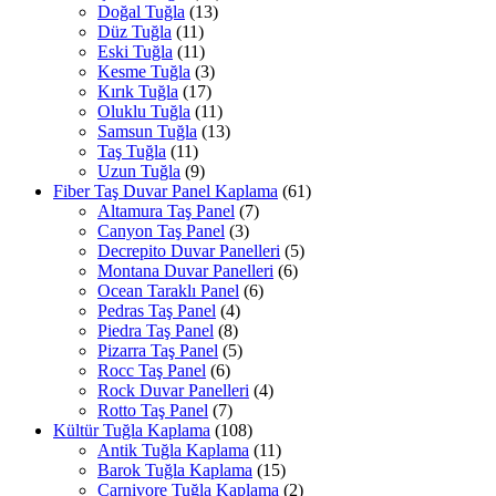
Doğal Tuğla
(13)
Düz Tuğla
(11)
Eski Tuğla
(11)
Kesme Tuğla
(3)
Kırık Tuğla
(17)
Oluklu Tuğla
(11)
Samsun Tuğla
(13)
Taş Tuğla
(11)
Uzun Tuğla
(9)
Fiber Taş Duvar Panel Kaplama
(61)
Altamura Taş Panel
(7)
Canyon Taş Panel
(3)
Decrepito Duvar Panelleri
(5)
Montana Duvar Panelleri
(6)
Ocean Taraklı Panel
(6)
Pedras Taş Panel
(4)
Piedra Taş Panel
(8)
Pizarra Taş Panel
(5)
Rocc Taş Panel
(6)
Rock Duvar Panelleri
(4)
Rotto Taş Panel
(7)
Kültür Tuğla Kaplama
(108)
Antik Tuğla Kaplama
(11)
Barok Tuğla Kaplama
(15)
Carnivore Tuğla Kaplama
(2)