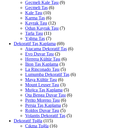
Geçmeli Kale Taşı
(9)
Geçmeli Taş
(6)
Kale Taşı
(10)
Karma Taş
(6)
Kayrak Taşı
(12)
Odun Kayrak Taşı
(7)
Tarla Taşı
(11)
Yığma Taş
(7)
Dekoratif Taş Kaplama
(69)
Atacama Dekoratif Taş
(6)
Evo Duvar Taşı
(2)
Herrera Kültür Taşı
(6)
İlion Taş Kaplama
(3)
La Rinconado Taşı
(5)
Lumumba Dekoratif Taş
(6)
Maya Kültür Taşı
(6)
Mount Leuser Taşı
(3)
Mujica Taş Kaplama
(5)
Ota Benga Duvar Taşı
(6)
Perito Moreno Taşı
(6)
Persia Taş Kaplama
(5)
Roldos Duvar Taşı
(5)
Volantis Dekoratif Taş
(5)
Dekoratif Tuğla
(115)
Çıkma Tuğla
(16)