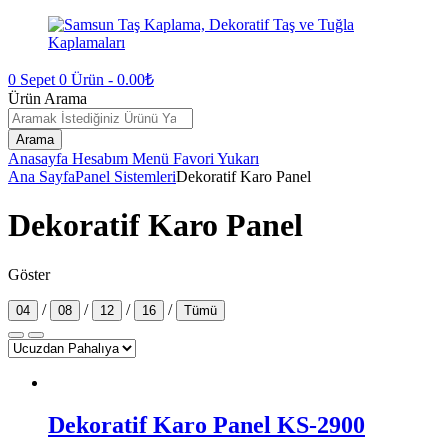
0
Sepet
0
Ürün -
0.00
₺
Ürün Arama
Arama
Anasayfa
Hesabım
Menü
Favori
Yukarı
Ana Sayfa
Panel Sistemleri
Dekoratif Karo Panel
Dekoratif Karo Panel
Göster
/
/
/
/
04
08
12
16
Tümü
Dekoratif Karo Panel KS-2900