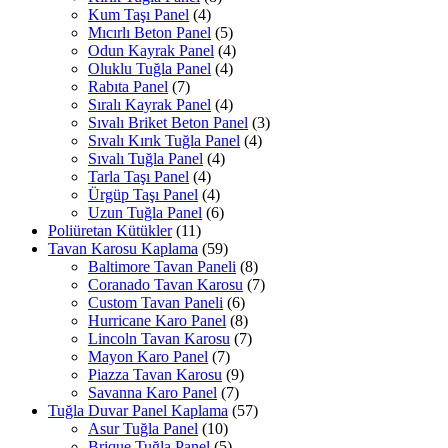
Kum Taşı Panel
(4)
Mıcırlı Beton Panel
(5)
Odun Kayrak Panel
(4)
Oluklu Tuğla Panel
(4)
Rabıta Panel
(7)
Sıralı Kayrak Panel
(4)
Sıvalı Briket Beton Panel
(3)
Sıvalı Kırık Tuğla Panel
(4)
Sıvalı Tuğla Panel
(4)
Tarla Taşı Panel
(4)
Ürgüp Taşı Panel
(4)
Uzun Tuğla Panel
(6)
Poliüretan Kütükler
(11)
Tavan Karosu Kaplama
(59)
Baltimore Tavan Paneli
(8)
Coranado Tavan Karosu
(7)
Custom Tavan Paneli
(6)
Hurricane Karo Panel
(8)
Lincoln Tavan Karosu
(7)
Mayon Karo Panel
(7)
Piazza Tavan Karosu
(9)
Savanna Karo Panel
(7)
Tuğla Duvar Panel Kaplama
(57)
Asur Tuğla Panel
(10)
Brique Tuğla Panel
(5)