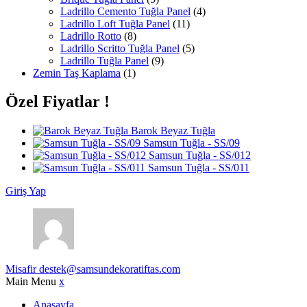
Ladrillo Cemento Tuğla Panel
(4)
Ladrillo Loft Tuğla Panel
(11)
Ladrillo Rotto
(8)
Ladrillo Scritto Tuğla Panel
(5)
Ladrillo Tuğla Panel
(9)
Zemin Taş Kaplama
(1)
Özel Fiyatlar !
Barok Beyaz Tuğla
Samsun Tuğla - SS/09
Samsun Tuğla - SS/012
Samsun Tuğla - SS/011
Giriş Yap
Misafir
destek@samsundekoratiftas.com
Main Menu
x
Anasayfa