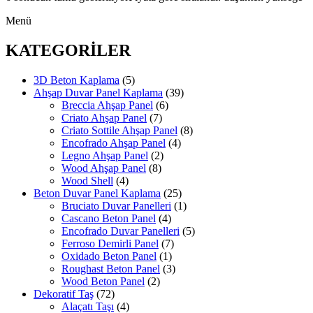
Menü
KATEGORİLER
3D Beton Kaplama
(5)
Ahşap Duvar Panel Kaplama
(39)
Breccia Ahşap Panel
(6)
Criato Ahşap Panel
(7)
Criato Sottile Ahşap Panel
(8)
Encofrado Ahşap Panel
(4)
Legno Ahşap Panel
(2)
Wood Ahşap Panel
(8)
Wood Shell
(4)
Beton Duvar Panel Kaplama
(25)
Bruciato Duvar Panelleri
(1)
Cascano Beton Panel
(4)
Encofrado Duvar Panelleri
(5)
Ferroso Demirli Panel
(7)
Oxidado Beton Panel
(1)
Roughast Beton Panel
(3)
Wood Beton Panel
(2)
Dekoratif Taş
(72)
Alaçatı Taşı
(4)