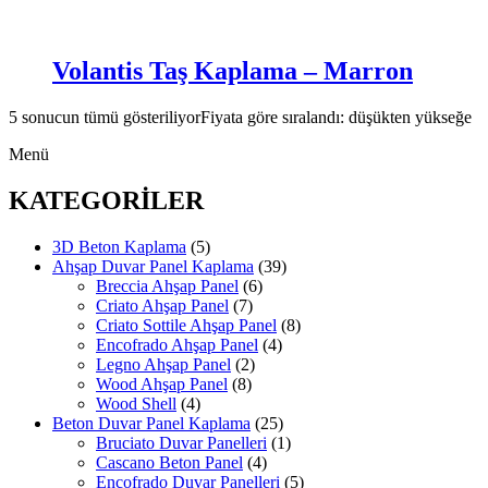
Volantis Taş Kaplama – Marron
5 sonucun tümü gösteriliyor
Fiyata göre sıralandı: düşükten yükseğe
Menü
KATEGORİLER
3D Beton Kaplama
(5)
Ahşap Duvar Panel Kaplama
(39)
Breccia Ahşap Panel
(6)
Criato Ahşap Panel
(7)
Criato Sottile Ahşap Panel
(8)
Encofrado Ahşap Panel
(4)
Legno Ahşap Panel
(2)
Wood Ahşap Panel
(8)
Wood Shell
(4)
Beton Duvar Panel Kaplama
(25)
Bruciato Duvar Panelleri
(1)
Cascano Beton Panel
(4)
Encofrado Duvar Panelleri
(5)