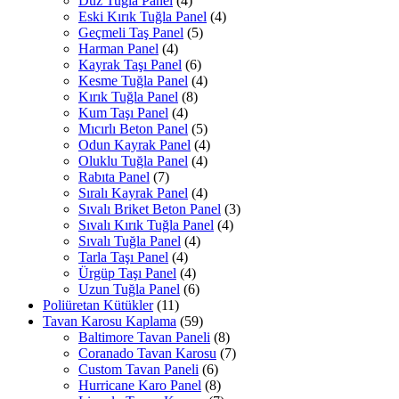
Düz Tuğla Panel
(4)
Eski Kırık Tuğla Panel
(4)
Geçmeli Taş Panel
(5)
Harman Panel
(4)
Kayrak Taşı Panel
(6)
Kesme Tuğla Panel
(4)
Kırık Tuğla Panel
(8)
Kum Taşı Panel
(4)
Mıcırlı Beton Panel
(5)
Odun Kayrak Panel
(4)
Oluklu Tuğla Panel
(4)
Rabıta Panel
(7)
Sıralı Kayrak Panel
(4)
Sıvalı Briket Beton Panel
(3)
Sıvalı Kırık Tuğla Panel
(4)
Sıvalı Tuğla Panel
(4)
Tarla Taşı Panel
(4)
Ürgüp Taşı Panel
(4)
Uzun Tuğla Panel
(6)
Poliüretan Kütükler
(11)
Tavan Karosu Kaplama
(59)
Baltimore Tavan Paneli
(8)
Coranado Tavan Karosu
(7)
Custom Tavan Paneli
(6)
Hurricane Karo Panel
(8)