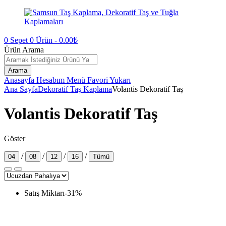
0
Sepet
0
Ürün -
0.00
₺
Ürün Arama
Arama
Anasayfa
Hesabım
Menü
Favori
Yukarı
Ana Sayfa
Dekoratif Taş Kaplama
Volantis Dekoratif Taş
Volantis Dekoratif Taş
Göster
/
/
/
/
04
08
12
16
Tümü
Satış Miktarı
-
31
%