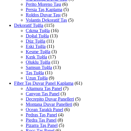
Perito Moreno Taşı
(6)
Persia Taş Kaplama
(5)
Roldos Duvar Taşı
(5)
Volantis Dekoratif Taş
(5)
Dekoratif Tuğla
(115)
Çıkma Tuğla
(16)
Doğal Tuğla
(13)
Düz Tuğla
(11)
Eski Tuğla
(11)
Kesme Tuğla
(3)
Kırık Tuğla
(17)
Oluklu Tuğla
(11)
Samsun Tuğla
(13)
Taş Tuğla
(11)
Uzun Tuğla
(9)
Fiber Taş Duvar Panel Kaplama
(61)
Altamura Taş Panel
(7)
Canyon Taş Panel
(3)
Decrepito Duvar Panelleri
(5)
Montana Duvar Panelleri
(6)
Ocean Taraklı Panel
(6)
Pedras Taş Panel
(4)
Piedra Taş Panel
(8)
Pizarra Taş Panel
(5)
Rocc Taş Panel
(6)