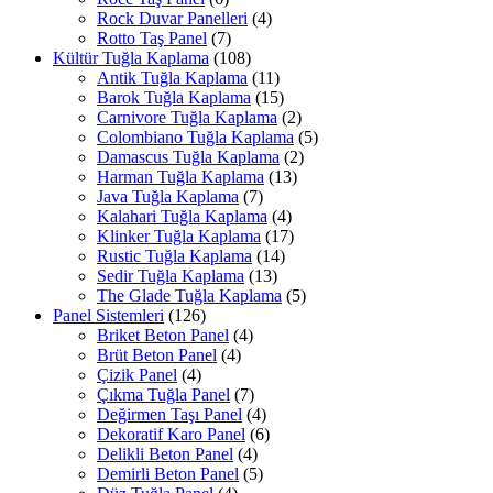
Rock Duvar Panelleri
(4)
Rotto Taş Panel
(7)
Kültür Tuğla Kaplama
(108)
Antik Tuğla Kaplama
(11)
Barok Tuğla Kaplama
(15)
Carnivore Tuğla Kaplama
(2)
Colombiano Tuğla Kaplama
(5)
Damascus Tuğla Kaplama
(2)
Harman Tuğla Kaplama
(13)
Java Tuğla Kaplama
(7)
Kalahari Tuğla Kaplama
(4)
Klinker Tuğla Kaplama
(17)
Rustic Tuğla Kaplama
(14)
Sedir Tuğla Kaplama
(13)
The Glade Tuğla Kaplama
(5)
Panel Sistemleri
(126)
Briket Beton Panel
(4)
Brüt Beton Panel
(4)
Çizik Panel
(4)
Çıkma Tuğla Panel
(7)
Değirmen Taşı Panel
(4)
Dekoratif Karo Panel
(6)
Delikli Beton Panel
(4)
Demirli Beton Panel
(5)