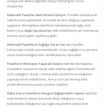
yüzeye yük aktaracağından dolayı herhangi bir sorun
oluşturmaz.
Dekoratif Paneller Nasıl Monte Ediliyor:
Paneller vidalama ile
sabit konuma getirilerek ve mastik ile derz dolgusu yapılarak
uygulanır. Montajlama işlemlerini tamamlayarak tuğla, brüt
beton veya
doğal taş duvarlar
elde edebilmeniz için hazırlanan
montaj nasıl yapılır sayfasına gidin.
Dekoratif Panellerin Sağlığa Zararı Var mı:
Paneller,
kanserojen madde içermemektedir. İnsan sağlığına ve çevreye
zararı bulunmadığına dair sertifikalarımız mevcuttur.
Panellerin Montajını Yapacak Ustanız Var mı:
Montajlama
hizmetimiz opsiyonel olarak satın alabileceğiniz hizmetimizdir.
Sizin çalıştığınız duvar / montaj ekibi yardımı ile montajlama
yapmayı tercih edebilirsiniz. Ayrıca sizin için montaj ekibi
yönlendirme konusunda yardımcı olabiliriz.
Daha Sonra Panellerin Rengini Değiştirebilir miyim:
Farklı bir
renk tercihiniz olması durumda almış olduğunuz veya
kullanmakta olduğunuz taş, tuğla veya beton dokulu tüm