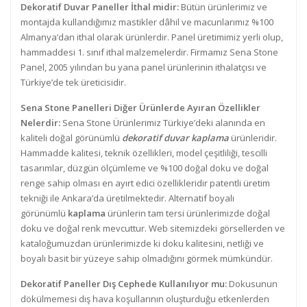
Dekoratif Duvar Paneller İthal midir:
Bütün ürünlerimiz ve
montajda kullandığımız mastikler dâhil ve macunlarımız %100
Almanya’dan ithal olarak ürünlerdir. Panel üretimimiz yerli olup,
hammaddesi 1. sınıf ithal malzemelerdir. Firmamız Sena Stone
Panel, 2005 yılından bu yana panel ürünlerinin ithalatçısı ve
Türkiye’de tek üreticisidir.
Sena Stone Panelleri Diğer Ürünlerde Ayıran Özellikler
Nelerdir:
Sena Stone Ürünlerimiz Türkiye’deki alanında en
kaliteli doğal görünümlü
dekoratif duvar kaplama
ürünleridir.
Hammadde kalitesi, teknik özellikleri, model çeşitliliği, tescilli
tasarımlar, düzgün ölçümleme ve %100 doğal doku ve doğal
renge sahip olması en ayırt edici özellikleridir patentli üretim
tekniği ile Ankara’da üretilmektedir. Alternatif boyalı
görünümlü
kaplama
ürünlerin tam tersi ürünlerimizde doğal
doku ve doğal renk mevcuttur. Web sitemizdeki görsellerden ve
kataloğumuzdan ürünlerimizde ki doku kalitesini, netliği ve
boyalı basit bir yüzeye sahip olmadığını görmek mümkündür.
Dekoratif Paneller Dış Cephede Kullanılıyor mu:
Dokusunun
dökülmemesi dış hava koşullarının oluşturduğu etkenlerden