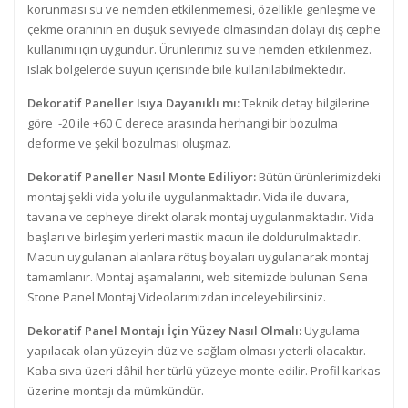
korunması su ve nemden etkilenmemesi, özellikle genleşme ve
çekme oranının en düşük seviyede olmasından dolayı dış cephe
kullanımı için uygundur. Ürünlerimiz su ve nemden etkilenmez.
Islak bölgelerde suyun içerisinde bile kullanılabilmektedir.
Dekoratif Paneller Isıya Dayanıklı mı:
Teknik detay bilgilerine
göre -20 ile +60 C derece arasında herhangi bir bozulma
deforme ve şekil bozulması oluşmaz.
Dekoratif Paneller Nasıl Monte Ediliyor:
Bütün ürünlerimizdeki
montaj şekli vida yolu ile uygulanmaktadır. Vida ile duvara,
tavana ve cepheye direkt olarak montaj uygulanmaktadır. Vida
başları ve birleşim yerleri mastik macun ile doldurulmaktadır.
Macun uygulanan alanlara rötuş boyaları uygulanarak montaj
tamamlanır. Montaj aşamalarını, web sitemizde bulunan Sena
Stone Panel Montaj Videolarımızdan inceleyebilirsiniz.
Dekoratif Panel Montajı İçin Yüzey Nasıl Olmalı:
Uygulama
yapılacak olan yüzeyin düz ve sağlam olması yeterli olacaktır.
Kaba sıva üzeri dâhil her türlü yüzeye monte edilir. Profil karkas
üzerine montajı da mümkündür.