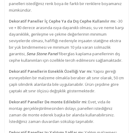
panelleri istedİğiniz renk boya ile farklı bir renklere boyamanız
mümkündür.
Dekoratif Paneller İç Cephe Ya da Dış Cephe Kullanılır mı:
-30
ve + 80 derece arasında ısıya dayanıklı olması, su ve neme karşı
dayanıklılık, genleşme ve çekme değerlerinin minimum
seviyelerde olması, hafifliği nedeniyle inşaatın statiğine ekstra
bir yük bindirmemesi ve minimum 10 yıla varan solmazlık
garantisi,
Sena Stone Panel
fiberglas kaplama panellerinin dış
cephe kullanımları için özellikle tercih edilmesini sağlamaktadır.
Dekoratif Panellerin Esneklik Özelliği Var mı:
Yapısı gereği
esneyebilen bir malzeme olmakla beraber alt sınır olarak, 50 cm
çaplı silindirik alanlarda bile uygulanabilir. Ürün çeşidine göre
çaptaki alt sınır ölçüsü değişiklik göstermektedir.
Dekoratif Paneller De monte Edilebilir mi:
Evet, vida ile
montajı gerçekleştirilmesinden dolayı, panelleri istediğiniz
zaman de monte ederek başka bir alanda kullanabilirsiniz.
İstediğiniz zaman duvardan sökülüp taşınabilir.
Dekoratif Paneller Isı Yalıtımı Sağlar mı:
Yalıtım malzemesi