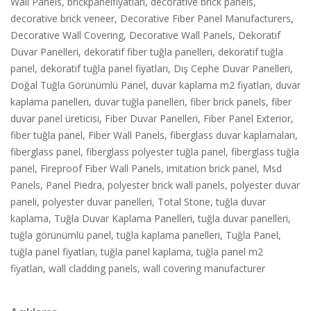
Wall Panels
,
brickpanelfiyatlari
,
decorative brick panels
,
decorative brick veneer
,
Decorative Fiber Panel Manufacturers
,
Decorative Wall Covering
,
Decorative Wall Panels
,
Dekoratif
Duvar Panelleri
,
dekoratif fiber tuğla panelleri
,
dekoratif tuğla
panel
,
dekoratif tuğla panel fiyatları
,
Dış Cephe Duvar Panelleri
,
Doğal Tuğla Görünümlü Panel
,
duvar kaplama m2 fiyatları
,
duvar
kaplama panelleri
,
duvar tuğla panelleri
,
fiber brick panels
,
fiber
duvar panel üreticisi
,
Fiber Duvar Panelleri
,
Fiber Panel Exterior
,
fiber tuğla panel
,
Fiber Wall Panels
,
fiberglass duvar kaplamaları
,
fiberglass panel
,
fiberglass polyester tuğla panel
,
fiberglass tuğla
panel
,
Fireproof Fiber Wall Panels
,
imitation brick panel
,
Msd
Panels
,
Panel Piedra
,
polyester brick wall panels
,
polyester duvar
paneli
,
polyester duvar panelleri
,
Total Stone
,
tuğla duvar
kaplama
,
Tuğla Duvar Kaplama Panelleri
,
tuğla duvar panelleri
,
tuğla görünümlü panel
,
tuğla kaplama panelleri
,
Tuğla Panel
,
tuğla panel fiyatları
,
tuğla panel kaplama
,
tuğla panel m2
fiyatları
,
wall cladding panels
,
wall covering manufacturer