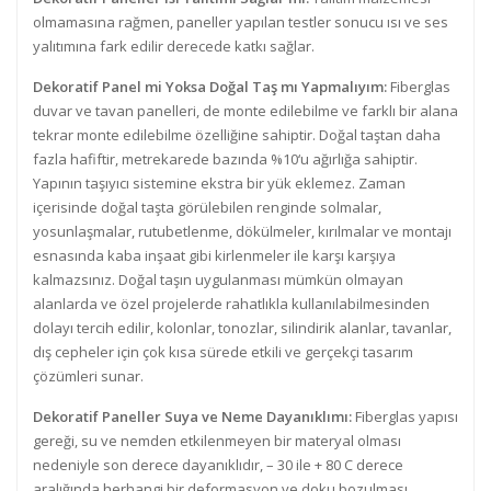
olmamasına rağmen, paneller yapılan testler sonucu ısı ve ses
yalıtımına fark edilir derecede katkı sağlar.
Dekoratif Panel mi Yoksa Doğal Taş mı Yapmalıyım:
Fiberglas
duvar ve tavan panelleri, de monte edilebilme ve farklı bir alana
tekrar monte edilebilme özelliğine sahiptir. Doğal taştan daha
fazla hafiftir, metrekarede bazında %10‘u ağırlığa sahiptir.
Yapının taşıyıcı sistemine ekstra bir yük eklemez. Zaman
içerisinde doğal taşta görülebilen renginde solmalar,
yosunlaşmalar, rutubetlenme, dökülmeler, kırılmalar ve montajı
esnasında kaba inşaat gibi kirlenmeler ile karşı karşıya
kalmazsınız. Doğal taşın uygulanması mümkün olmayan
alanlarda ve özel projelerde rahatlıkla kullanılabilmesinden
dolayı tercih edilir, kolonlar, tonozlar, silindirik alanlar, tavanlar,
dış cepheler için çok kısa sürede etkili ve gerçekçi tasarım
çözümleri sunar.
Dekoratif Paneller Suya ve Neme Dayanıklımı:
Fiberglas yapısı
gereği, su ve nemden etkilenmeyen bir materyal olması
nedeniyle son derece dayanıklıdır, – 30 ile + 80 C derece
aralığında herhangi bir deformasyon ve doku bozulması