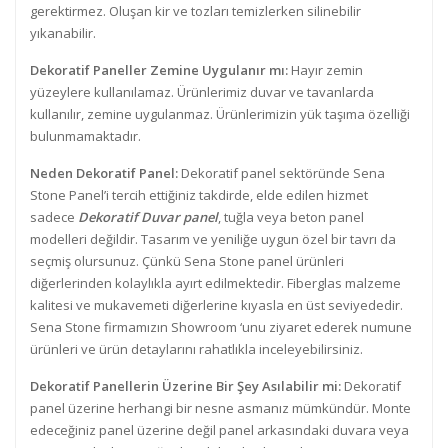
gerektirmez. Oluşan kir ve tozları temizlerken silinebilir
yıkanabilir.
Dekoratif Paneller Zemine Uygulanır mı:
Hayır zemin
yüzeylere kullanılamaz. Ürünlerimiz duvar ve tavanlarda
kullanılır, zemine uygulanmaz. Ürünlerimizin yük taşıma özelliği
bulunmamaktadır.
Neden Dekoratif Panel:
Dekoratif panel sektöründe Sena
Stone Panel’i tercih ettiğiniz takdirde, elde edilen hizmet
sadece
Dekoratif Duvar panel
, tuğla veya beton panel
modelleri değildir. Tasarım ve yeniliğe uygun özel bir tavrı da
seçmiş olursunuz. Çünkü Sena Stone panel ürünleri
diğerlerinden kolaylıkla ayırt edilmektedir. Fiberglas malzeme
kalitesi ve mukavemeti diğerlerine kıyasla en üst seviyededir.
Sena Stone firmamızın Showroom ‘unu ziyaret ederek numune
ürünleri ve ürün detaylarını rahatlıkla inceleyebilirsiniz.
Dekoratif Panellerin Üzerine Bir Şey Asılabilir mi:
Dekoratif
panel üzerine herhangi bir nesne asmanız mümkündür. Monte
edeceğiniz panel üzerine değil panel arkasındaki duvara veya