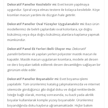
Dekoratif Paneller Kesilebilir mi:
Evet kesim yapılmaya
uygundur. Spiral veya elmas testere ile kolayca kesilebilir. Köşe
kısımları macun yardımı ile düzgün hale getirilir.
Dekoratif Paneller Oval Yüzeyler Uygulanabilir mi:
Bazı ürün
modellerimiz de belirli çaplardaki oval kolonlara, içe doğru
bükülmüş veya dışa doğru bükülmüş alanlara kaplama yapmak
mümkündür.
Dekoratif Panel Ek Yerleri Belli Oluyor mu:
Dekoratif
panelin
birbirine ek yapılan yerleri polyester mastik macun ile
kapatılır. Mastik macun uygulanan kısımlara, modele ait desen
ve derz boyaları tatbik edilerek desen devamlılığını sağlayan bir
görünüm elde edilir.
Dekoratif Paneller Boyanabilir mi:
Evet boyama işlemi
yapılabilir. Tüm ürünlerimiz katalog çalışmalarımızda ve internet
sitemizde gördüğünüz gibi doğal doku ve doğal renklerdedir.
İsteğe bağlı olarak, montaj sonrasında, su bazlı yada akrilik
boyalar kullanılarak komple yüzey boyanabilir. Ürünlerimiz
boyandığında doku kaybına uğramamaktadır. Hiçbir bakım