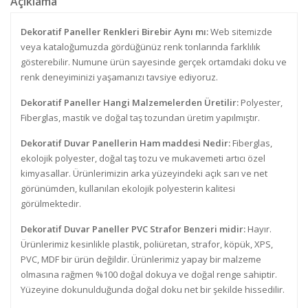
Açıklama
Dekoratif Paneller Renkleri Birebir Aynı mı:
Web sitemizde
veya kataloğumuzda gördüğünüz renk tonlarında farklılık
gösterebilir. Numune ürün sayesinde gerçek ortamdaki doku ve
renk deneyiminizi yaşamanızı tavsiye ediyoruz.
Dekoratif Paneller Hangi Malzemelerden Üretilir:
Polyester,
Fiberglas, mastik ve doğal taş tozundan üretim yapılmıştır.
Dekoratif Duvar Panellerin Ham maddesi Nedir:
Fiberglas,
ekolojik polyester, doğal taş tozu ve mukavemeti artıcı özel
kimyasallar. Ürünlerimizin arka yüzeyindeki açık sarı ve net
görünümden, kullanılan ekolojik polyesterin kalitesi
görülmektedir.
Dekoratif Duvar Paneller PVC Strafor Benzeri midir:
Hayır.
Ürünlerimiz kesinlikle plastik, poliüretan, strafor, köpük, XPS,
PVC, MDF bir ürün değildir. Ürünlerimiz yapay bir malzeme
olmasına rağmen %100 doğal dokuya ve doğal renge sahiptir.
Yüzeyine dokunulduğunda doğal doku net bir şekilde hissedilir.