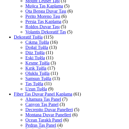
Mount Leuser Taşı
(3)
Mujica Taş Kaplama
(5)
Ota Benga Duvar Taşı
(6)
Perito Moreno Taşı
(6)
Persia Taş Kaplama
(5)
Roldos Duvar Taşı
(5)
Volantis Dekoratif Taş
(5)
Dekoratif Tuğla
(115)
Çıkma Tuğla
(16)
Doğal Tuğla
(13)
Düz Tuğla
(11)
Eski Tuğla
(11)
Kesme Tuğla
(3)
Kırık Tuğla
(17)
Oluklu Tuğla
(11)
Samsun Tuğla
(13)
Taş Tuğla
(11)
Uzun Tuğla
(9)
Fiber Taş Duvar Panel Kaplama
(61)
Altamura Taş Panel
(7)
Canyon Taş Panel
(3)
Decrepito Duvar Panelleri
(5)
Montana Duvar Panelleri
(6)
Ocean Taraklı Panel
(6)
Pedras Taş Panel
(4)