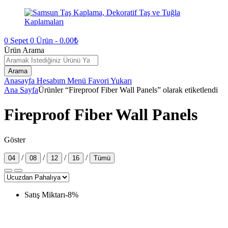
0
Sepet
0
Ürün -
0.00
₺
Ürün Arama
Arama
Anasayfa
Hesabım
Menü
Favori
Yukarı
Ana Sayfa
Ürünler “Fireproof Fiber Wall Panels” olarak etiketlendi
Fireproof Fiber Wall Panels
Göster
/
/
/
/
04
08
12
16
Tümü
Satış Miktarı
-
8
%