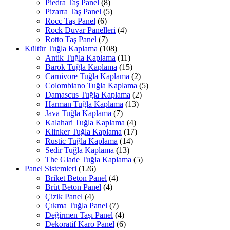
Piedra Taş Panel
(8)
Pizarra Taş Panel
(5)
Rocc Taş Panel
(6)
Rock Duvar Panelleri
(4)
Rotto Taş Panel
(7)
Kültür Tuğla Kaplama
(108)
Antik Tuğla Kaplama
(11)
Barok Tuğla Kaplama
(15)
Carnivore Tuğla Kaplama
(2)
Colombiano Tuğla Kaplama
(5)
Damascus Tuğla Kaplama
(2)
Harman Tuğla Kaplama
(13)
Java Tuğla Kaplama
(7)
Kalahari Tuğla Kaplama
(4)
Klinker Tuğla Kaplama
(17)
Rustic Tuğla Kaplama
(14)
Sedir Tuğla Kaplama
(13)
The Glade Tuğla Kaplama
(5)
Panel Sistemleri
(126)
Briket Beton Panel
(4)
Brüt Beton Panel
(4)
Çizik Panel
(4)
Çıkma Tuğla Panel
(7)
Değirmen Taşı Panel
(4)
Dekoratif Karo Panel
(6)