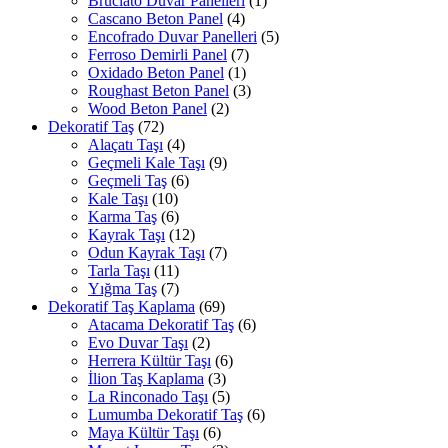
Bruciato Duvar Panelleri
(1)
Cascano Beton Panel
(4)
Encofrado Duvar Panelleri
(5)
Ferroso Demirli Panel
(7)
Oxidado Beton Panel
(1)
Roughast Beton Panel
(3)
Wood Beton Panel
(2)
Dekoratif Taş
(72)
Alaçatı Taşı
(4)
Geçmeli Kale Taşı
(9)
Geçmeli Taş
(6)
Kale Taşı
(10)
Karma Taş
(6)
Kayrak Taşı
(12)
Odun Kayrak Taşı
(7)
Tarla Taşı
(11)
Yığma Taş
(7)
Dekoratif Taş Kaplama
(69)
Atacama Dekoratif Taş
(6)
Evo Duvar Taşı
(2)
Herrera Kültür Taşı
(6)
İlion Taş Kaplama
(3)
La Rinconado Taşı
(5)
Lumumba Dekoratif Taş
(6)
Maya Kültür Taşı
(6)