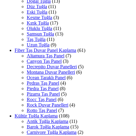
Doğal Tuğla
(13)
Düz Tuğla
(11)
Eski Tuğla
(11)
Kesme Tuğla
(3)
Kırık Tuğla
(17)
Oluklu Tuğla
(11)
Samsun Tuğla
(13)
Taş Tuğla
(11)
Uzun Tuğla
(9)
Fiber Taş Duvar Panel Kaplama
(61)
Altamura Taş Panel
(7)
Canyon Taş Panel
(3)
Decrepito Duvar Panelleri
(5)
Montana Duvar Panelleri
(6)
Ocean Taraklı Panel
(6)
Pedras Taş Panel
(4)
Piedra Taş Panel
(8)
Pizarra Taş Panel
(5)
Rocc Taş Panel
(6)
Rock Duvar Panelleri
(4)
Rotto Taş Panel
(7)
Kültür Tuğla Kaplama
(108)
Antik Tuğla Kaplama
(11)
Barok Tuğla Kaplama
(15)
Carnivore Tuğla Kaplama
(2)