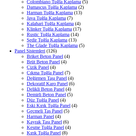
Colombiano Tuğla Kaplama
(5)
Damascus Tuğla Kaplama
(2)
Harman Tuğla Kaplama
(13)
Java Tuğla Kaplama
(7)
Kalahari Tuğla Kaplama
(4)
Klinker Tuğla Kaplama
(17)
Rustic Tuğla Kaplama
(14)
Sedir Tuğla Kaplama
(13)
The Glade Tuğla Kaplama
(5)
Panel Sistemleri
(126)
Briket Beton Panel
(4)
Brüt Beton Panel
(4)
Çizik Panel
(4)
Çıkma Tuğla Panel
(7)
Değirmen Taşı Panel
(4)
Dekoratif Karo Panel
(6)
Delikli Beton Panel
(4)
Demirli Beton Panel
(5)
Düz Tuğla Panel
(4)
Eski Kırık Tuğla Panel
(4)
Geçmeli Taş Panel
(5)
Harman Panel
(4)
Kayrak Taşı Panel
(6)
Kesme Tuğla Panel
(4)
Kırık Tuğla Panel
(8)