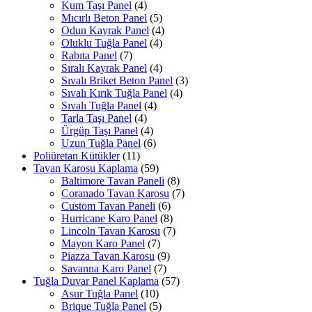
Kum Taşı Panel
(4)
Mıcırlı Beton Panel
(5)
Odun Kayrak Panel
(4)
Oluklu Tuğla Panel
(4)
Rabıta Panel
(7)
Sıralı Kayrak Panel
(4)
Sıvalı Briket Beton Panel
(3)
Sıvalı Kırık Tuğla Panel
(4)
Sıvalı Tuğla Panel
(4)
Tarla Taşı Panel
(4)
Ürgüp Taşı Panel
(4)
Uzun Tuğla Panel
(6)
Poliüretan Kütükler
(11)
Tavan Karosu Kaplama
(59)
Baltimore Tavan Paneli
(8)
Coranado Tavan Karosu
(7)
Custom Tavan Paneli
(6)
Hurricane Karo Panel
(8)
Lincoln Tavan Karosu
(7)
Mayon Karo Panel
(7)
Piazza Tavan Karosu
(9)
Savanna Karo Panel
(7)
Tuğla Duvar Panel Kaplama
(57)
Asur Tuğla Panel
(10)
Brique Tuğla Panel
(5)