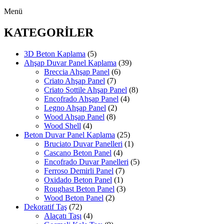
Menü
KATEGORİLER
3D Beton Kaplama
(5)
Ahşap Duvar Panel Kaplama
(39)
Breccia Ahşap Panel
(6)
Criato Ahşap Panel
(7)
Criato Sottile Ahşap Panel
(8)
Encofrado Ahşap Panel
(4)
Legno Ahşap Panel
(2)
Wood Ahşap Panel
(8)
Wood Shell
(4)
Beton Duvar Panel Kaplama
(25)
Bruciato Duvar Panelleri
(1)
Cascano Beton Panel
(4)
Encofrado Duvar Panelleri
(5)
Ferroso Demirli Panel
(7)
Oxidado Beton Panel
(1)
Roughast Beton Panel
(3)
Wood Beton Panel
(2)
Dekoratif Taş
(72)
Alaçatı Taşı
(4)