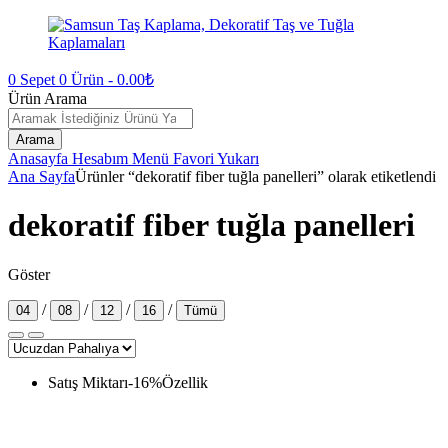
0
Sepet
0
Ürün -
0.00
₺
Ürün Arama
Arama
Anasayfa
Hesabım
Menü
Favori
Yukarı
Ana Sayfa
Ürünler “dekoratif fiber tuğla panelleri” olarak etiketlendi
dekoratif fiber tuğla panelleri
Göster
/
/
/
/
04
08
12
16
Tümü
Satış Miktarı
-
16
%
Özellik