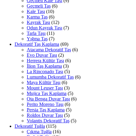
Geçmeli Kale Taşı
(9)
Geçmeli Taş
(6)
Kale Taşı
(10)
Karma Taş
(6)
Kayrak Taşı
(12)
Odun Kayrak Taşı
(7)
Tarla Taşı
(11)
Yığma Taş
(7)
Dekoratif Taş Kaplama
(69)
Atacama Dekoratif Taş
(6)
Evo Duvar Taşı
(2)
Herrera Kültür Taşı
(6)
İlion Taş Kaplama
(3)
La Rinconado Taşı
(5)
Lumumba Dekoratif Taş
(6)
Maya Kültür Taşı
(6)
Mount Leuser Taşı
(3)
Mujica Taş Kaplama
(5)
Ota Benga Duvar Taşı
(6)
Perito Moreno Taşı
(6)
Persia Taş Kaplama
(5)
Roldos Duvar Taşı
(5)
Volantis Dekoratif Taş
(5)
Dekoratif Tuğla
(115)
Çıkma Tuğla
(16)