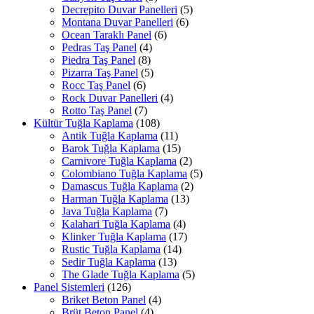
Decrepito Duvar Panelleri
(5)
Montana Duvar Panelleri
(6)
Ocean Taraklı Panel
(6)
Pedras Taş Panel
(4)
Piedra Taş Panel
(8)
Pizarra Taş Panel
(5)
Rocc Taş Panel
(6)
Rock Duvar Panelleri
(4)
Rotto Taş Panel
(7)
Kültür Tuğla Kaplama
(108)
Antik Tuğla Kaplama
(11)
Barok Tuğla Kaplama
(15)
Carnivore Tuğla Kaplama
(2)
Colombiano Tuğla Kaplama
(5)
Damascus Tuğla Kaplama
(2)
Harman Tuğla Kaplama
(13)
Java Tuğla Kaplama
(7)
Kalahari Tuğla Kaplama
(4)
Klinker Tuğla Kaplama
(17)
Rustic Tuğla Kaplama
(14)
Sedir Tuğla Kaplama
(13)
The Glade Tuğla Kaplama
(5)
Panel Sistemleri
(126)
Briket Beton Panel
(4)
Brüt Beton Panel
(4)