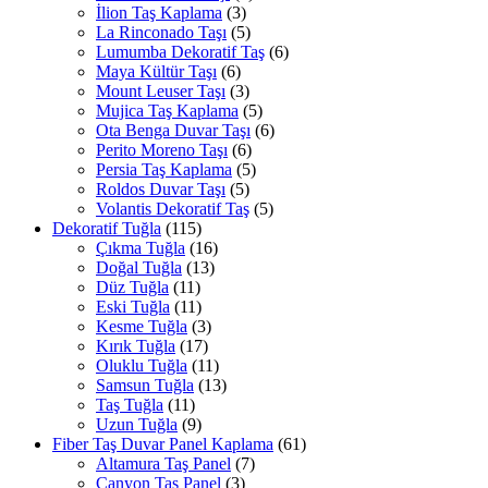
İlion Taş Kaplama
(3)
La Rinconado Taşı
(5)
Lumumba Dekoratif Taş
(6)
Maya Kültür Taşı
(6)
Mount Leuser Taşı
(3)
Mujica Taş Kaplama
(5)
Ota Benga Duvar Taşı
(6)
Perito Moreno Taşı
(6)
Persia Taş Kaplama
(5)
Roldos Duvar Taşı
(5)
Volantis Dekoratif Taş
(5)
Dekoratif Tuğla
(115)
Çıkma Tuğla
(16)
Doğal Tuğla
(13)
Düz Tuğla
(11)
Eski Tuğla
(11)
Kesme Tuğla
(3)
Kırık Tuğla
(17)
Oluklu Tuğla
(11)
Samsun Tuğla
(13)
Taş Tuğla
(11)
Uzun Tuğla
(9)
Fiber Taş Duvar Panel Kaplama
(61)
Altamura Taş Panel
(7)
Canyon Taş Panel
(3)