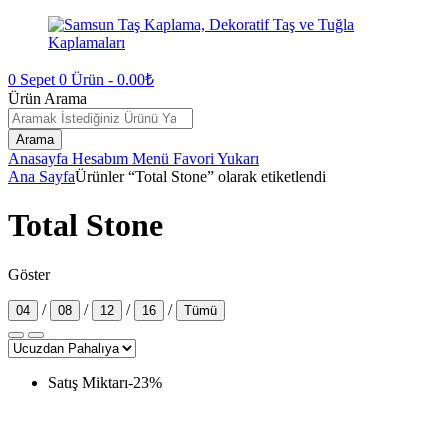
0
Sepet
0
Ürün -
0.00
₺
Ürün Arama
Arama
Anasayfa
Hesabım
Menü
Favori
Yukarı
Ana Sayfa
Ürünler “Total Stone” olarak etiketlendi
Total Stone
Göster
/
/
/
/
04
08
12
16
Tümü
Satış Miktarı
-
23
%