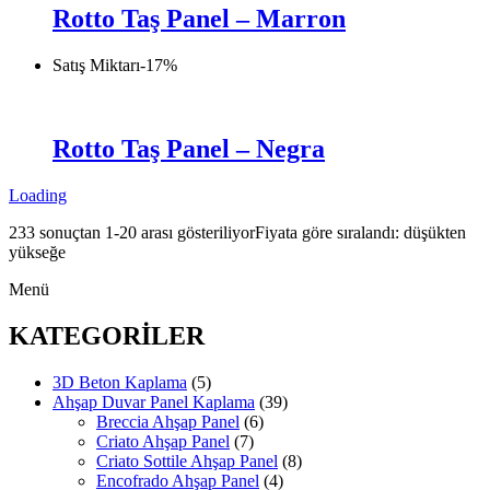
Rotto Taş Panel – Marron
Satış Miktarı
-
17
%
Rotto Taş Panel – Negra
Loading
233 sonuçtan 1-20 arası gösteriliyor
Fiyata göre sıralandı: düşükten
yükseğe
Menü
KATEGORİLER
3D Beton Kaplama
(5)
Ahşap Duvar Panel Kaplama
(39)
Breccia Ahşap Panel
(6)
Criato Ahşap Panel
(7)
Criato Sottile Ahşap Panel
(8)
Encofrado Ahşap Panel
(4)