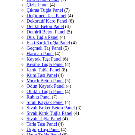
Çizik Panel
(4)
Çıkma Tuğla Panel
(7)
Değirmen Taşı Panel
(4)
Dekoratif Karo Panel
(6)
Delikli Beton Panel
(4)
Demirli Beton Panel
(5)
Düz Tuğla Panel
(4)
Eski Kırık Tuğla Panel
(4)
Geçmeli Taş Panel
(5)
Harman Panel
(4)
Kayrak Taşı Panel
(6)
Kesme Tuğla Panel
(4)
Kırık Tuğla Panel
(8)
Kum Taşı Panel
(4)
Mıcırlı Beton Panel
(5)
Odun Kayrak Panel
(4)
Oluklu Tuğla Panel
(4)
Rabıta Panel
(7)
Sıralı Kayrak Panel
(4)
Sıvalı Briket Beton Panel
(3)
Sıvalı Kırık Tuğla Panel
(4)
Sıvalı Tuğla Panel
(4)
Tarla Taşı Panel
(4)
Ürgüp Taşı Panel
(4)
Uzun Tuğla Panel
(6)