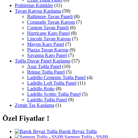
Poliüretan Kütükler
(11)
Tavan Karosu Kaplama
(59)
Baltimore Tavan Paneli
(8)
Coranado Tavan Karosu
(7)
Custom Tavan Paneli
(6)
Hurricane Karo Panel
(8)
Lincoln Tavan Karosu
(7)
Mayon Karo Panel
(7)
Piazza Tavan Karosu
(9)
Savanna Karo Panel
(7)
Tuğla Duvar Panel Kaplama
(57)
Asur Tuğla Panel
(10)
Brique Tuğla Panel
(5)
Ladrillo Cemento Tuğla Panel
(4)
Ladrillo Loft Tuğla Panel
(11)
Ladrillo Rotto
(8)
Ladrillo Scritto Tuğla Panel
(5)
Ladrillo Tuğla Panel
(9)
Zemin Taş Kaplama
(1)
Özel Fiyatlar !
Barok Beyaz Tuğla
Samsun Tuğla - SS/09