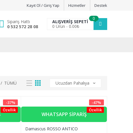
Kayıt Ol / Giriş Yap
Hizmetler
Destek
0
Sipariş Hattı
ALIŞVERIŞ SEPETI
0
Ürün -
0.00
₺
0 532 572 28 08
/
TÜMÜ
-
37
%
-
47
%
Özellik
Özellik
Ş
WHATSAPP SIPARIŞ
Damascus ROSSO ANTICO