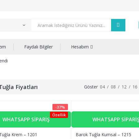
zım
Faydalı Bilgiler
Hesabım
lendi
Tuğla Fiyatları
Göster
04
/
08
/
12
/
16
-
37
%
Özellik
WHATSAPP SIPARIŞ
WHATSAPP SIPARI
Tuğla Krem – 1201
Barok Tuğla Kumsal – 1215