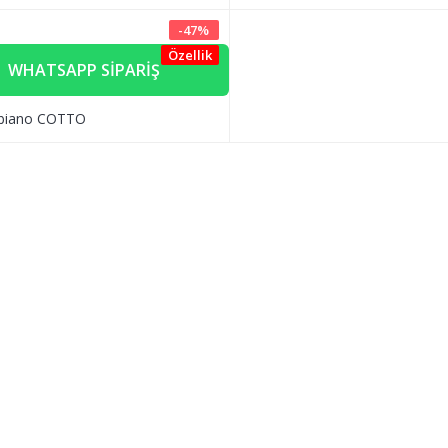
-
47
%
Özellik
WHATSAPP SIPARIŞ
biano COTTO