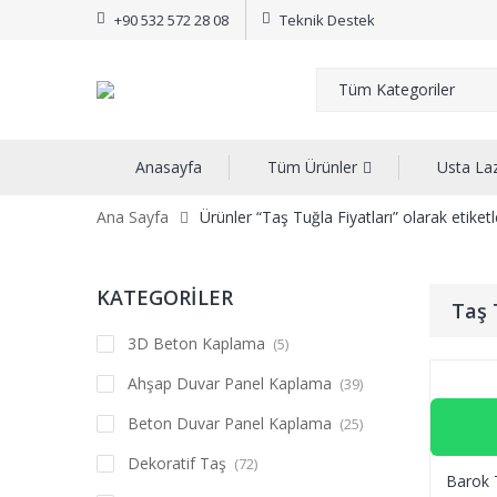
+90 532 572 28 08
Teknik Destek
Anasayfa
Tüm Ürünler
Usta La
Ana Sayfa
Ürünler “Taş Tuğla Fiyatları” olarak etiket
KATEGORİLER
Taş 
3D Beton Kaplama
(5)
Ahşap Duvar Panel Kaplama
(39)
Beton Duvar Panel Kaplama
(25)
Dekoratif Taş
(72)
Barok 