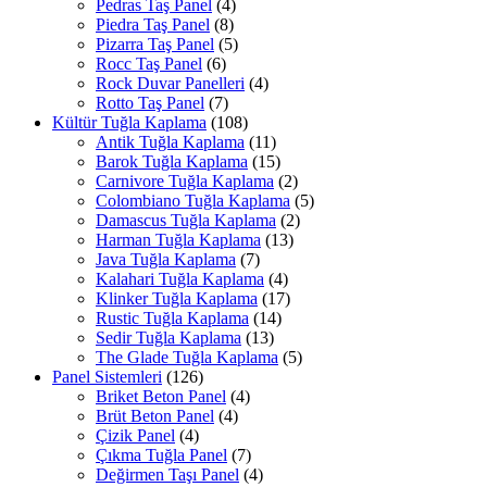
Pedras Taş Panel
(4)
Piedra Taş Panel
(8)
Pizarra Taş Panel
(5)
Rocc Taş Panel
(6)
Rock Duvar Panelleri
(4)
Rotto Taş Panel
(7)
Kültür Tuğla Kaplama
(108)
Antik Tuğla Kaplama
(11)
Barok Tuğla Kaplama
(15)
Carnivore Tuğla Kaplama
(2)
Colombiano Tuğla Kaplama
(5)
Damascus Tuğla Kaplama
(2)
Harman Tuğla Kaplama
(13)
Java Tuğla Kaplama
(7)
Kalahari Tuğla Kaplama
(4)
Klinker Tuğla Kaplama
(17)
Rustic Tuğla Kaplama
(14)
Sedir Tuğla Kaplama
(13)
The Glade Tuğla Kaplama
(5)
Panel Sistemleri
(126)
Briket Beton Panel
(4)
Brüt Beton Panel
(4)
Çizik Panel
(4)
Çıkma Tuğla Panel
(7)
Değirmen Taşı Panel
(4)