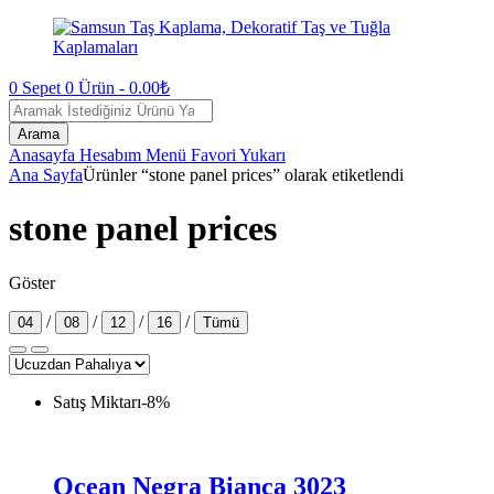
0
Sepet
0
Ürün -
0.00
₺
Ürün
Arama
Arama
Anasayfa
Hesabım
Menü
Favori
Yukarı
Ana Sayfa
Ürünler “stone panel prices” olarak etiketlendi
stone panel prices
Göster
/
/
/
/
04
08
12
16
Tümü
Satış Miktarı
-
8
%
Ocean Negra Bianca 3023