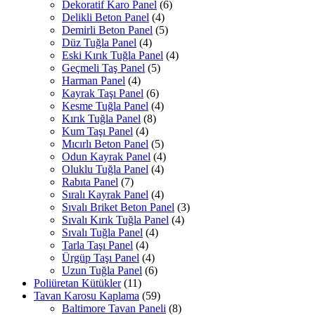
Dekoratif Karo Panel
(6)
Delikli Beton Panel
(4)
Demirli Beton Panel
(5)
Düz Tuğla Panel
(4)
Eski Kırık Tuğla Panel
(4)
Geçmeli Taş Panel
(5)
Harman Panel
(4)
Kayrak Taşı Panel
(6)
Kesme Tuğla Panel
(4)
Kırık Tuğla Panel
(8)
Kum Taşı Panel
(4)
Mıcırlı Beton Panel
(5)
Odun Kayrak Panel
(4)
Oluklu Tuğla Panel
(4)
Rabıta Panel
(7)
Sıralı Kayrak Panel
(4)
Sıvalı Briket Beton Panel
(3)
Sıvalı Kırık Tuğla Panel
(4)
Sıvalı Tuğla Panel
(4)
Tarla Taşı Panel
(4)
Ürgüp Taşı Panel
(4)
Uzun Tuğla Panel
(6)
Poliüretan Kütükler
(11)
Tavan Karosu Kaplama
(59)
Baltimore Tavan Paneli
(8)