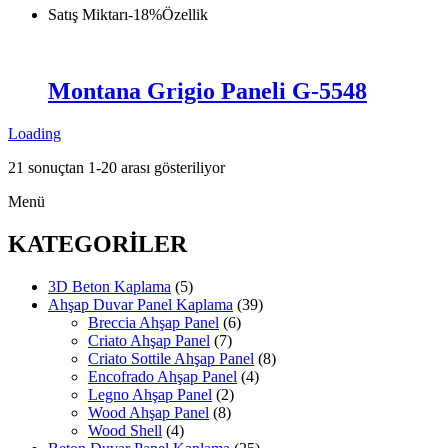
Satış Miktarı
-
18
%
Özellik
Montana Grigio Paneli G-5548
Loading
Fiyata
21 sonuçtan 1-20 arası gösteriliyor
göre
Menü
sıralandı:
düşükten
yükseğe
KATEGORİLER
3D Beton Kaplama
(5)
Ahşap Duvar Panel Kaplama
(39)
Breccia Ahşap Panel
(6)
Criato Ahşap Panel
(7)
Criato Sottile Ahşap Panel
(8)
Encofrado Ahşap Panel
(4)
Legno Ahşap Panel
(2)
Wood Ahşap Panel
(8)
Wood Shell
(4)