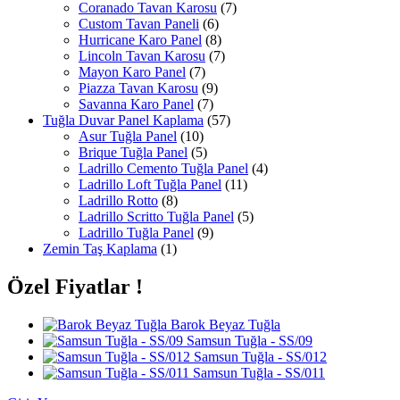
Coranado Tavan Karosu
(7)
Custom Tavan Paneli
(6)
Hurricane Karo Panel
(8)
Lincoln Tavan Karosu
(7)
Mayon Karo Panel
(7)
Piazza Tavan Karosu
(9)
Savanna Karo Panel
(7)
Tuğla Duvar Panel Kaplama
(57)
Asur Tuğla Panel
(10)
Brique Tuğla Panel
(5)
Ladrillo Cemento Tuğla Panel
(4)
Ladrillo Loft Tuğla Panel
(11)
Ladrillo Rotto
(8)
Ladrillo Scritto Tuğla Panel
(5)
Ladrillo Tuğla Panel
(9)
Zemin Taş Kaplama
(1)
Özel Fiyatlar !
Barok Beyaz Tuğla
Samsun Tuğla - SS/09
Samsun Tuğla - SS/012
Samsun Tuğla - SS/011