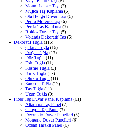
Maya Kültür Taşı
(6)
Mount Leuser Taşı
(3)
Mujica Taş Kaplama
(5)
Ota Benga Duvar Taşı
(6)
Perito Moreno Taşı
(6)
Persia Taş Kaplama
(5)
Roldos Duvar Taşı
(5)
Volantis Dekoratif Taş
(5)
Dekoratif Tuğla
(115)
Çıkma Tuğla
(16)
Doğal Tuğla
(13)
Düz Tuğla
(11)
Eski Tuğla
(11)
Kesme Tuğla
(3)
Kırık Tuğla
(17)
Oluklu Tuğla
(11)
Samsun Tuğla
(13)
Taş Tuğla
(11)
Uzun Tuğla
(9)
Fiber Taş Duvar Panel Kaplama
(61)
Altamura Taş Panel
(7)
Canyon Taş Panel
(3)
Decrepito Duvar Panelleri
(5)
Montana Duvar Panelleri
(6)
Ocean Taraklı Panel
(6)