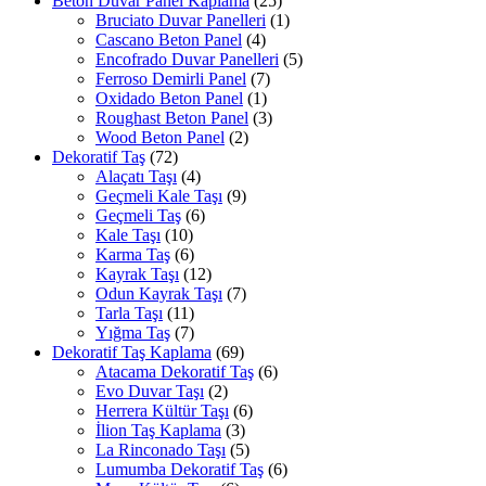
Beton Duvar Panel Kaplama
(25)
Bruciato Duvar Panelleri
(1)
Cascano Beton Panel
(4)
Encofrado Duvar Panelleri
(5)
Ferroso Demirli Panel
(7)
Oxidado Beton Panel
(1)
Roughast Beton Panel
(3)
Wood Beton Panel
(2)
Dekoratif Taş
(72)
Alaçatı Taşı
(4)
Geçmeli Kale Taşı
(9)
Geçmeli Taş
(6)
Kale Taşı
(10)
Karma Taş
(6)
Kayrak Taşı
(12)
Odun Kayrak Taşı
(7)
Tarla Taşı
(11)
Yığma Taş
(7)
Dekoratif Taş Kaplama
(69)
Atacama Dekoratif Taş
(6)
Evo Duvar Taşı
(2)
Herrera Kültür Taşı
(6)
İlion Taş Kaplama
(3)
La Rinconado Taşı
(5)
Lumumba Dekoratif Taş
(6)