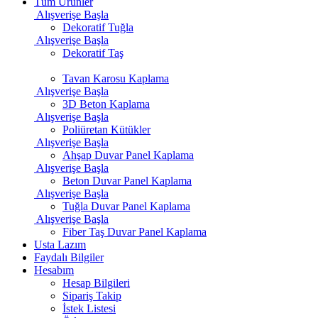
Tüm Ürünler
Alışverişe Başla
Dekoratif Tuğla
Alışverişe Başla
Dekoratif Taş
Tavan Karosu Kaplama
Alışverişe Başla
3D Beton Kaplama
Alışverişe Başla
Poliüretan Kütükler
Alışverişe Başla
Ahşap Duvar Panel Kaplama
Alışverişe Başla
Beton Duvar Panel Kaplama
Alışverişe Başla
Tuğla Duvar Panel Kaplama
Alışverişe Başla
Fiber Taş Duvar Panel Kaplama
Usta Lazım
Faydalı Bilgiler
Hesabım
Hesap Bilgileri
Sipariş Takip
İstek Listesi