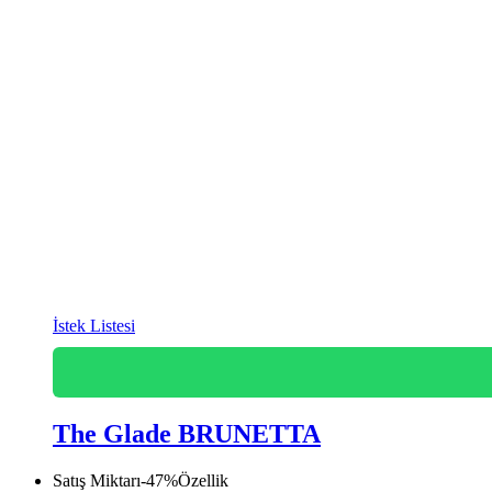
İstek Listesi
The Glade BRUNETTA
Satış Miktarı
-
47
%
Özellik