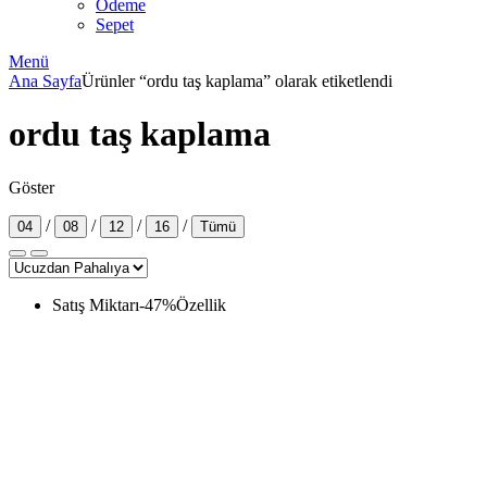
Ödeme
Sepet
Menü
Ana Sayfa
Ürünler “ordu taş kaplama” olarak etiketlendi
ordu taş kaplama
Göster
/
/
/
/
04
08
12
16
Tümü
Satış Miktarı
-
47
%
Özellik