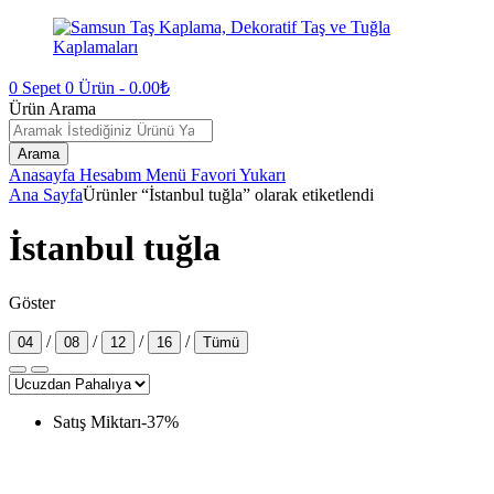
0
Sepet
0
Ürün -
0.00
₺
Ürün Arama
Arama
Anasayfa
Hesabım
Menü
Favori
Yukarı
Ana Sayfa
Ürünler “İstanbul tuğla” olarak etiketlendi
İstanbul tuğla
Göster
/
/
/
/
04
08
12
16
Tümü
Satış Miktarı
-
37
%