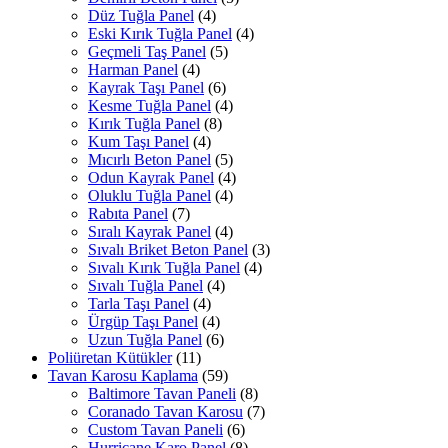
Düz Tuğla Panel
(4)
Eski Kırık Tuğla Panel
(4)
Geçmeli Taş Panel
(5)
Harman Panel
(4)
Kayrak Taşı Panel
(6)
Kesme Tuğla Panel
(4)
Kırık Tuğla Panel
(8)
Kum Taşı Panel
(4)
Mıcırlı Beton Panel
(5)
Odun Kayrak Panel
(4)
Oluklu Tuğla Panel
(4)
Rabıta Panel
(7)
Sıralı Kayrak Panel
(4)
Sıvalı Briket Beton Panel
(3)
Sıvalı Kırık Tuğla Panel
(4)
Sıvalı Tuğla Panel
(4)
Tarla Taşı Panel
(4)
Ürgüp Taşı Panel
(4)
Uzun Tuğla Panel
(6)
Poliüretan Kütükler
(11)
Tavan Karosu Kaplama
(59)
Baltimore Tavan Paneli
(8)
Coranado Tavan Karosu
(7)
Custom Tavan Paneli
(6)
Hurricane Karo Panel
(8)