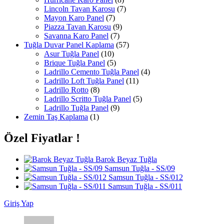
Lincoln Tavan Karosu
(7)
Mayon Karo Panel
(7)
Piazza Tavan Karosu
(9)
Savanna Karo Panel
(7)
Tuğla Duvar Panel Kaplama
(57)
Asur Tuğla Panel
(10)
Brique Tuğla Panel
(5)
Ladrillo Cemento Tuğla Panel
(4)
Ladrillo Loft Tuğla Panel
(11)
Ladrillo Rotto
(8)
Ladrillo Scritto Tuğla Panel
(5)
Ladrillo Tuğla Panel
(9)
Zemin Taş Kaplama
(1)
Özel Fiyatlar !
Barok Beyaz Tuğla
Samsun Tuğla - SS/09
Samsun Tuğla - SS/012
Samsun Tuğla - SS/011
Giriş Yap