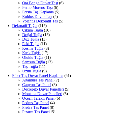
Ota Benga Duvar Taşı
(6)
Perito Moreno Taşı
(6)
Persia Taş Kaplama
(5)
Roldos Duvar Taşı
(5)
Volantis Dekoratif Taş
(5)
Dekoratif Tuğla
(115)
Çıkma Tuğla
(16)
Doğal Tuğla
(13)
Düz Tuğla
(11)
Eski Tuğla
(11)
Kesme Tuğla
(3)
Kırık Tuğla
(17)
Oluklu Tuğla
(11)
Samsun Tuğla
(13)
Taş Tuğla
(11)
Uzun Tuğla
(9)
Fiber Taş Duvar Panel Kaplama
(61)
Altamura Taş Panel
(7)
Canyon Taş Panel
(3)
Decrepito Duvar Panelleri
(5)
Montana Duvar Panelleri
(6)
Ocean Taraklı Panel
(6)
Pedras Taş Panel
(4)
Piedra Taş Panel
(8)
Pizarra Taş Panel
(5)