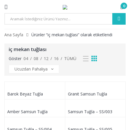
0
Ana Sayfa
Ürünler “iç mekan tuğlası” olarak etiketlendi
iç mekan tuğlası
Göster
04
/
08
/
12
/
16
/
TÜMÜ
Barok Beyaz Tuğla
Granit Samsun Tuğla
Amber Samsun Tuğla
Samsun Tuğla – SS/003
Samsun Tuğla – SS/004
Samsun Tuğla – SS/005