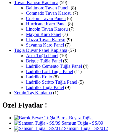
Tavan Karosu Kaplama
(59)
Baltimore Tavan Paneli
(8)
Coranado Tavan Karosu
(7)
Custom Tavan Paneli
(6)
Hurricane Karo Panel
(8)
Lincoln Tavan Karosu
(7)
Mayon Karo Panel
(7)
Piazza Tavan Karosu
(9)
Savanna Karo Panel
(7)
Tuğla Duvar Panel Kaplama
(57)
Asur Tuğla Panel
(10)
Brique Tuğla Panel
(5)
Ladrillo Cemento Tuğla Panel
(4)
Ladrillo Loft Tuğla Panel
(11)
Ladrillo Rotto
(8)
Ladrillo Scritto Tuğla Panel
(5)
Ladrillo Tuğla Panel
(9)
Zemin Taş Kaplama
(1)
Özel Fiyatlar !
Barok Beyaz Tuğla
Samsun Tuğla - SS/09
Samsun Tuğla - SS/012