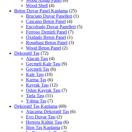
Wood Ahşap Panel
(8)
Wood Shell
(4)
Beton Duvar Panel Kaplama
(25)
Bruciato Duvar Panelleri
(1)
Cascano Beton Panel
(4)
Encofrado Duvar Panelleri
(5)
Ferroso Demirli Panel
(7)
Oxidado Beton Panel
(1)
Roughast Beton Panel
(3)
Wood Beton Panel
(2)
Dekoratif Taş
(72)
Alaçatı Taşı
(4)
Geçmeli Kale Taşı
(9)
Geçmeli Taş
(6)
Kale Taşı
(10)
Karma Taş
(6)
Kayrak Taşı
(12)
Odun Kayrak Taşı
(7)
Tarla Taşı
(11)
Yığma Taş
(7)
Dekoratif Taş Kaplama
(69)
Atacama Dekoratif Taş
(6)
Evo Duvar Taşı
(2)
Herrera Kültür Taşı
(6)
İlion Taş Kaplama
(3)