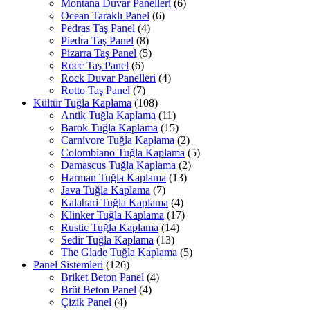
Montana Duvar Panelleri
(6)
Ocean Taraklı Panel
(6)
Pedras Taş Panel
(4)
Piedra Taş Panel
(8)
Pizarra Taş Panel
(5)
Rocc Taş Panel
(6)
Rock Duvar Panelleri
(4)
Rotto Taş Panel
(7)
Kültür Tuğla Kaplama
(108)
Antik Tuğla Kaplama
(11)
Barok Tuğla Kaplama
(15)
Carnivore Tuğla Kaplama
(2)
Colombiano Tuğla Kaplama
(5)
Damascus Tuğla Kaplama
(2)
Harman Tuğla Kaplama
(13)
Java Tuğla Kaplama
(7)
Kalahari Tuğla Kaplama
(4)
Klinker Tuğla Kaplama
(17)
Rustic Tuğla Kaplama
(14)
Sedir Tuğla Kaplama
(13)
The Glade Tuğla Kaplama
(5)
Panel Sistemleri
(126)
Briket Beton Panel
(4)
Brüt Beton Panel
(4)
Çizik Panel
(4)