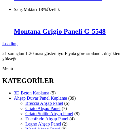
Satış Miktarı
-
18
%
Özellik
Montana Grigio Paneli G-5548
Loading
21 sonuçtan 1-20 arası gösteriliyor
Fiyata göre sıralandı: düşükten
yükseğe
Menü
KATEGORİLER
3D Beton Kaplama
(5)
Ahşap Duvar Panel Kaplama
(39)
Breccia Ahşap Panel
(6)
Criato Ahşap Panel
(7)
Criato Sottile Ahşap Panel
(8)
Encofrado Ahşap Panel
(4)
Legno Ahşap Panel
(2)