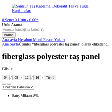
0
Sepet
0
Ürün -
0.00
₺
Ürün Arama
Arama
Anasayfa
Hesabım
Menü
Favori
Yukarı
Ana Sayfa
Ürünler “fiberglass polyester taş panel” olarak etiketlendi
fiberglass polyester taş panel
Göster
/
/
/
/
04
08
12
16
Tümü
Satış Miktarı
-
8
%