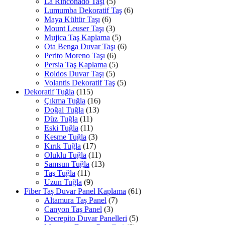
La Rinconado Taşı
(5)
Lumumba Dekoratif Taş
(6)
Maya Kültür Taşı
(6)
Mount Leuser Taşı
(3)
Mujica Taş Kaplama
(5)
Ota Benga Duvar Taşı
(6)
Perito Moreno Taşı
(6)
Persia Taş Kaplama
(5)
Roldos Duvar Taşı
(5)
Volantis Dekoratif Taş
(5)
Dekoratif Tuğla
(115)
Çıkma Tuğla
(16)
Doğal Tuğla
(13)
Düz Tuğla
(11)
Eski Tuğla
(11)
Kesme Tuğla
(3)
Kırık Tuğla
(17)
Oluklu Tuğla
(11)
Samsun Tuğla
(13)
Taş Tuğla
(11)
Uzun Tuğla
(9)
Fiber Taş Duvar Panel Kaplama
(61)
Altamura Taş Panel
(7)
Canyon Taş Panel
(3)
Decrepito Duvar Panelleri
(5)