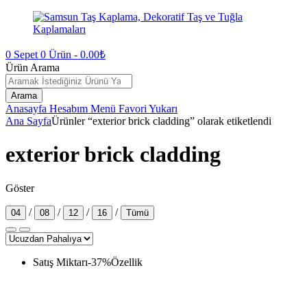
0
Sepet
0
Ürün -
0.00
₺
Ürün Arama
Arama
Anasayfa
Hesabım
Menü
Favori
Yukarı
Ana Sayfa
Ürünler “exterior brick cladding” olarak etiketlendi
exterior brick cladding
Göster
/
/
/
/
04
08
12
16
Tümü
Satış Miktarı
-
37
%
Özellik