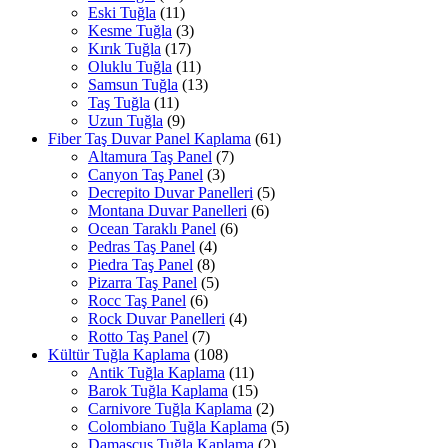
Eski Tuğla
(11)
Kesme Tuğla
(3)
Kırık Tuğla
(17)
Oluklu Tuğla
(11)
Samsun Tuğla
(13)
Taş Tuğla
(11)
Uzun Tuğla
(9)
Fiber Taş Duvar Panel Kaplama
(61)
Altamura Taş Panel
(7)
Canyon Taş Panel
(3)
Decrepito Duvar Panelleri
(5)
Montana Duvar Panelleri
(6)
Ocean Taraklı Panel
(6)
Pedras Taş Panel
(4)
Piedra Taş Panel
(8)
Pizarra Taş Panel
(5)
Rocc Taş Panel
(6)
Rock Duvar Panelleri
(4)
Rotto Taş Panel
(7)
Kültür Tuğla Kaplama
(108)
Antik Tuğla Kaplama
(11)
Barok Tuğla Kaplama
(15)
Carnivore Tuğla Kaplama
(2)
Colombiano Tuğla Kaplama
(5)
Damascus Tuğla Kaplama
(2)