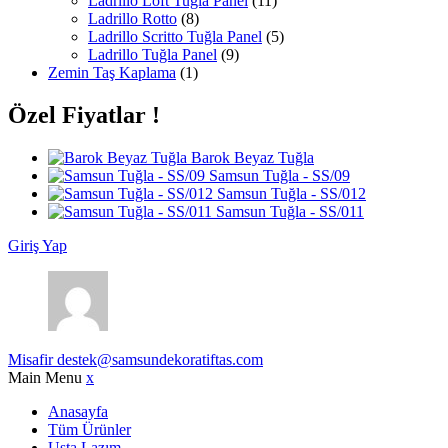
Ladrillo Loft Tuğla Panel
(11)
Ladrillo Rotto
(8)
Ladrillo Scritto Tuğla Panel
(5)
Ladrillo Tuğla Panel
(9)
Zemin Taş Kaplama
(1)
Özel Fiyatlar !
Barok Beyaz Tuğla
Samsun Tuğla - SS/09
Samsun Tuğla - SS/012
Samsun Tuğla - SS/011
Giriş Yap
Misafir
destek@samsundekoratiftas.com
Main Menu
x
Anasayfa
Tüm Ürünler
Usta Lazım