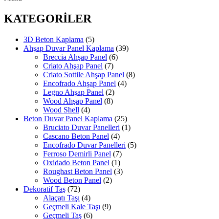
KATEGORİLER
3D Beton Kaplama
(5)
Ahşap Duvar Panel Kaplama
(39)
Breccia Ahşap Panel
(6)
Criato Ahşap Panel
(7)
Criato Sottile Ahşap Panel
(8)
Encofrado Ahşap Panel
(4)
Legno Ahşap Panel
(2)
Wood Ahşap Panel
(8)
Wood Shell
(4)
Beton Duvar Panel Kaplama
(25)
Bruciato Duvar Panelleri
(1)
Cascano Beton Panel
(4)
Encofrado Duvar Panelleri
(5)
Ferroso Demirli Panel
(7)
Oxidado Beton Panel
(1)
Roughast Beton Panel
(3)
Wood Beton Panel
(2)
Dekoratif Taş
(72)
Alaçatı Taşı
(4)
Geçmeli Kale Taşı
(9)
Geçmeli Taş
(6)