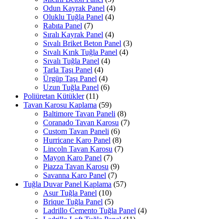
Odun Kayrak Panel
(4)
Oluklu Tuğla Panel
(4)
Rabıta Panel
(7)
Sıralı Kayrak Panel
(4)
Sıvalı Briket Beton Panel
(3)
Sıvalı Kırık Tuğla Panel
(4)
Sıvalı Tuğla Panel
(4)
Tarla Taşı Panel
(4)
Ürgüp Taşı Panel
(4)
Uzun Tuğla Panel
(6)
Poliüretan Kütükler
(11)
Tavan Karosu Kaplama
(59)
Baltimore Tavan Paneli
(8)
Coranado Tavan Karosu
(7)
Custom Tavan Paneli
(6)
Hurricane Karo Panel
(8)
Lincoln Tavan Karosu
(7)
Mayon Karo Panel
(7)
Piazza Tavan Karosu
(9)
Savanna Karo Panel
(7)
Tuğla Duvar Panel Kaplama
(57)
Asur Tuğla Panel
(10)
Brique Tuğla Panel
(5)
Ladrillo Cemento Tuğla Panel
(4)