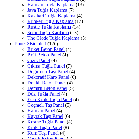
Harman Tuğla Kaplama
(13)
Java Tuğla Kaplama
(7)
Kalahari Tuğla Kaplama
(4)
Klinker Tuğla Kaplama
(17)
Rustic Tuğla Kaplama
(14)
Sedir Tuğla Kaplama
(13)
The Glade Tuğla Kaplama
(5)
Panel Sistemleri
(126)
Briket Beton Panel
(4)
Brüt Beton Panel
(4)
Çizik Panel
(4)
Çıkma Tuğla Panel
(7)
Değirmen Taşı Panel
(4)
Dekoratif Karo Panel
(6)
Delikli Beton Panel
(4)
Demirli Beton Panel
(5)
Düz Tuğla Panel
(4)
Eski Kırık Tuğla Panel
(4)
Geçmeli Taş Panel
(5)
Harman Panel
(4)
Kayrak Taşı Panel
(6)
Kesme Tuğla Panel
(4)
Kırık Tuğla Panel
(8)
Kum Taşı Panel
(4)
Mıcırlı Beton Panel
(5)