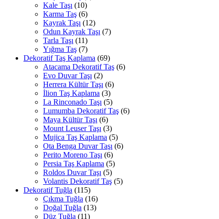
Kale Taşı
(10)
Karma Taş
(6)
Kayrak Taşı
(12)
Odun Kayrak Taşı
(7)
Tarla Taşı
(11)
Yığma Taş
(7)
Dekoratif Taş Kaplama
(69)
Atacama Dekoratif Taş
(6)
Evo Duvar Taşı
(2)
Herrera Kültür Taşı
(6)
İlion Taş Kaplama
(3)
La Rinconado Taşı
(5)
Lumumba Dekoratif Taş
(6)
Maya Kültür Taşı
(6)
Mount Leuser Taşı
(3)
Mujica Taş Kaplama
(5)
Ota Benga Duvar Taşı
(6)
Perito Moreno Taşı
(6)
Persia Taş Kaplama
(5)
Roldos Duvar Taşı
(5)
Volantis Dekoratif Taş
(5)
Dekoratif Tuğla
(115)
Çıkma Tuğla
(16)
Doğal Tuğla
(13)
Düz Tuğla
(11)