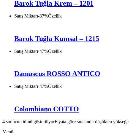
Barok Tuğla Krem – 1201
Satış Miktarı
-
37
%
Özellik
Barok Tuğla Kumsal – 1215
Satış Miktarı
-
47
%
Özellik
Damascus ROSSO ANTICO
Satış Miktarı
-
47
%
Özellik
Colombiano COTTO
4 sonucun tümü gösteriliyor
Fiyata göre sıralandı: düşükten yükseğe
Menü