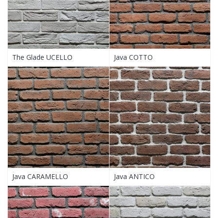
The Glade UCELLO
Java COTTO
Java CARAMELLO
Java ANTICO