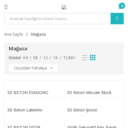
0
Ana Sayfa
Mağaza
Mağaza
Göster
04
/
08
/
12
/
16
/
TÜMÜ
3D BETON ESAGONO
3D Beton Miscale Block
3D Beton Labirinto
3D Beton İpnosi
3D BETON SEDİR
1m’lik Dekoratif Kiriş Bandı