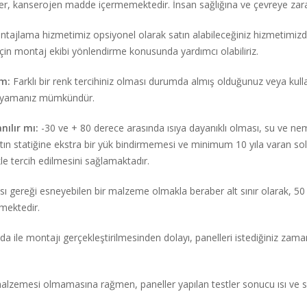
er, kanserojen madde içermemektedir. İnsan sağlığına ve çevreye zarar
tajlama hizmetimiz opsiyonel olarak satın alabileceğiniz hizmetimizdir. 
için montaj ekibi yönlendirme konusunda yardımcı olabiliriz.
im:
Farklı bir renk tercihiniz olması durumda almış olduğunuz veya ku
e boyamanız mümkündür.
nılır mı:
-30 ve + 80 derece arasında ısıya dayanıklı olması, su ve ne
tın statiğine ekstra bir yük bindirmemesi ve minimum 10 yıla varan sol
kle tercih edilmesini sağlamaktadır.
ı gereği esneyebilen bir malzeme olmakla beraber alt sınır olarak, 50 cm
rmektedir.
da ile montajı gerçekleştirilmesinden dolayı, panelleri istediğiniz zam
alzemesi olmamasına rağmen, paneller yapılan testler sonucu ısı ve ses