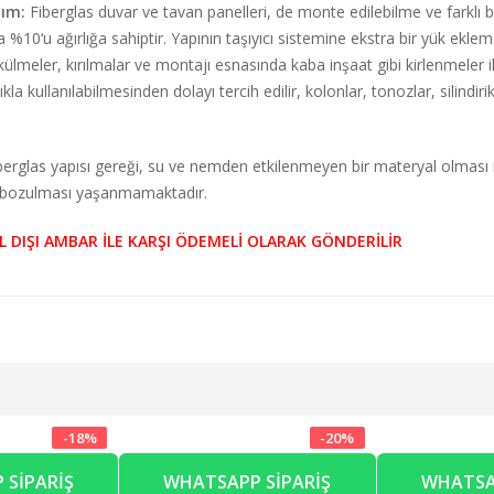
yım:
Fiberglas duvar ve tavan panelleri, de monte edilebilme ve farklı bi
%10‘u ağırlığa sahiptir. Yapının taşıyıcı sistemine ekstra bir yük ekle
meler, kırılmalar ve montajı esnasında kaba inşaat gibi kirlenmeler i
kullanılabilmesinden dolayı tercih edilir, kolonlar, tonozlar, silindirik
erglas yapısı gereği, su ve nemden etkilenmeyen bir materyal olması n
u bozulması yaşanmamaktadır.
L DIŞI AMBAR İLE KARŞI ÖDEMELİ OLARAK GÖNDERİLİR
-
18
%
-
20
%
 SIPARIŞ
WHATSAPP SIPARIŞ
WHATSA