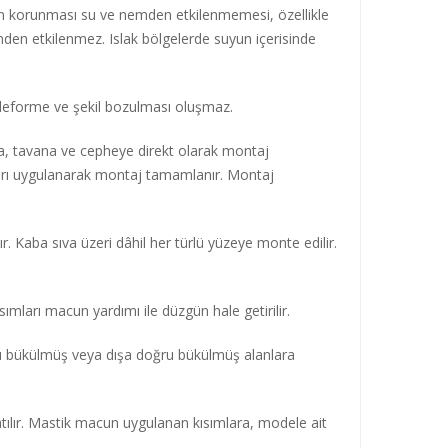
n korunması su ve nemden etkilenmemesi, özellikle
den etkilenmez. Islak bölgelerde suyun içerisinde
 deforme ve şekil bozulması oluşmaz.
ra, tavana ve cepheye direkt olarak montaj
ları uygulanarak montaj tamamlanır. Montaj
 Kaba sıva üzeri dâhil her türlü yüzeye monte edilir.
ımları macun yardımı ile düzgün hale getirilir.
ğru bükülmüş veya dışa doğru bükülmüş alanlara
atılır. Mastik macun uygulanan kısımlara, modele ait