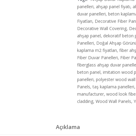
panelleri
,
ahşap panel fiyatı
,
a
duvar panelleri
,
beton kaplama
Fiyatları
,
Decorative Fiber Pa
Decorative Wall Covering
,
Dec
ahşap panel
,
dekoratif beton 
Panelleri
,
Doğal Ahşap Görün
kaplama m2 fiyatları
,
fiber ah
Fiber Duvar Panelleri
,
Fiber Pa
fiberglass ahşap duvar panelle
beton panel
,
imitation wood 
panelleri
,
polyester wood wall
Panels
,
taş kaplama panelleri
manufacturer
,
wood look fibe
cladding
,
Wood Wall Panels
,
Y
Açıklama