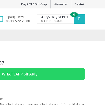
Kayıt Ol / Giriş Yap
Hizmetler
Destek
0
Sipariş Hattı
ALIŞVERIŞ SEPETI
0
Ürün -
0.00
₺
0 532 572 28 08
37
WHATSAPP SIPARIŞ
nel
anelleri
,
ahşap duvar panelleri
,
ahşap görünümlü duvar