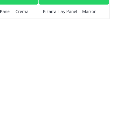
 Panel – Crema
Pizarra Taş Panel – Marron
Piedra Taş