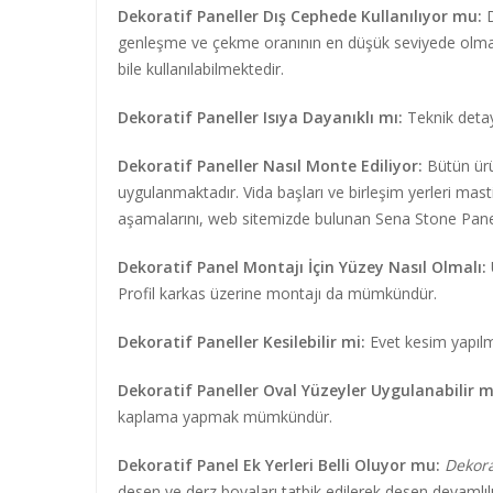
Dekoratif Paneller Dış Cephede Kullanılıyor mu:
D
genleşme ve çekme oranının en düşük seviyede olması
bile kullanılabilmektedir.
Dekoratif Paneller Isıya Dayanıklı mı:
Teknik detay
Dekoratif Paneller Nasıl Monte Ediliyor:
Bütün ürü
uygulanmaktadır. Vida başları ve birleşim yerleri m
aşamalarını, web sitemizde bulunan Sena Stone Panel 
Dekoratif Panel Montajı İçin Yüzey Nasıl Olmalı:
Profil karkas üzerine montajı da mümkündür.
Dekoratif Paneller Kesilebilir mi:
Evet kesim yapılma
Dekoratif Paneller Oval Yüzeyler Uygulanabilir m
kaplama yapmak mümkündür.
Dekoratif Panel Ek Yerleri Belli Oluyor mu:
Dekora
desen ve derz boyaları tatbik edilerek desen devamlılı