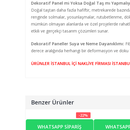
Dekoratif Panel mi Yoksa Doğal Taş mı Yapmalı
Doğal taştan daha fazla hafiftir, metrekarede bazında 
renginde solmalar, yosunlaşmalar, rutubetlenme, dökül
mümkün olmayan alanlarda ve özel projelerde rahatlıkla 
etkili ve gerçekçi tasarım çözümleri sunar.
Dekoratif Paneller Suya ve Neme Dayanıklımı:
Fib
derece aralığında herhangi bir deformasyon ve dok
ÜRÜNLER İSTANBUL İÇİ NAKLİYE FİRMASI İSTANBU
Benzer Ürünler
-
22
%
WHATSAPP SIPARIŞ
WHATSAPP