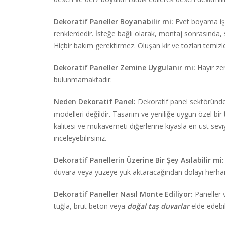
Dekoratif Paneller Boyanabilir mi:
Evet boyama işl
renklerdedir. İsteğe bağlı olarak, montaj sonrasında,
Hiçbir bakım gerektirmez. Oluşan kir ve tozları temizlerk
Dekoratif Paneller Zemine Uygulanır mı:
Hayır zem
bulunmamaktadır.
Neden Dekoratif Panel:
Dekoratif panel sektöründe 
modelleri değildir. Tasarım ve yeniliğe uygun özel bi
kalitesi ve mukavemeti diğerlerine kıyasla en üst se
inceleyebilirsiniz.
Dekoratif Panellerin Üzerine Bir Şey Asılabilir mi:
duvara veya yüzeye yük aktaracağından dolayı herhan
Dekoratif Paneller Nasıl Monte Ediliyor:
Paneller 
tuğla, brüt beton veya
doğal taş duvarlar
elde edebi