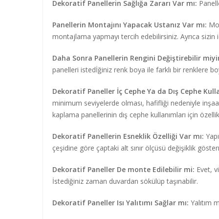
Dekoratif Panellerin Sağlığa Zararı Var mı:
Panell
Panellerin Montajını Yapacak Ustanız Var mı:
Mon
montajlama yapmayı tercih edebilirsiniz. Ayrıca sizin 
Daha Sonra Panellerin Rengini Değiştirebilir miy
panelleri istedİğiniz renk boya ile farklı bir renkler
Dekoratif Paneller İç Cephe Ya da Dış Cephe Kulla
minimum seviyelerde olması, hafifliği nedeniyle inşaa
kaplama panellerinin dış cephe kullanımları için özelli
Dekoratif Panellerin Esneklik Özelliği Var mı:
Yapıs
çeşidine göre çaptaki alt sınır ölçüsü değişiklik göste
Dekoratif Paneller De monte Edilebilir mi:
Evet, vi
İstediğiniz zaman duvardan sökülüp taşınabilir.
Dekoratif Paneller Isı Yalıtımı Sağlar mı:
Yalıtım m