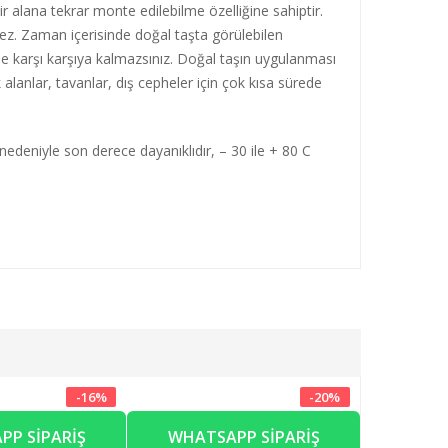
r alana tekrar monte edilebilme özelliğine sahiptir.
mez. Zaman içerisinde doğal taşta görülebilen
le karşı karşıya kalmazsınız. Doğal taşın uygulanması
 alanlar, tavanlar, dış cepheler için çok kısa sürede
edeniyle son derece dayanıklıdır, – 30 ile + 80 C
-
16
%
-
20
%
PP SIPARIŞ
WHATSAPP SIPARIŞ
WHAT