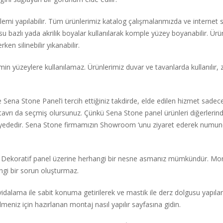
emi yapılabilir. Tüm ürünlerimiz katalog çalışmalarımızda ve internet
 su bazlı yada akrilik boyalar kullanılarak komple yüzey boyanabilir.
en silinebilir yıkanabilir.
in yüzeylere kullanılamaz. Ürünlerimiz duvar ve tavanlarda kullanılır,
Sena Stone Panel’i tercih ettiğiniz takdirde, elde edilen hizmet sade
r tavrı da seçmiş olursunuz. Çünkü Sena Stone panel ürünleri diğerlerin
viyededir. Sena Stone firmamızın Showroom ‘unu ziyaret ederek numune ü
Dekoratif panel üzerine herhangi bir nesne asmanız mümkündür. Monte
gi bir sorun oluşturmaz.
vidalama ile sabit konuma getirilerek ve mastik ile derz dolgusu yapıl
lmeniz için hazırlanan montaj nasıl yapılır sayfasına gidin.