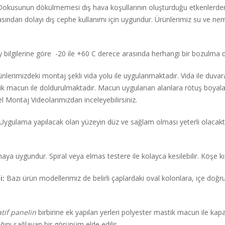
okusunun dökülmemesi dış hava koşullarının oluşturduğu etkenlerde
ndan dolayı dış cephe kullanımı için uygundur. Ürünlerimiz su ve nem
 bilgilerine göre -20 ile +60 C derece arasında herhangi bir bozulma
nlerimizdeki montaj şekli vida yolu ile uygulanmaktadır. Vida ile duva
astik macun ile doldurulmaktadır. Macun uygulanan alanlara rötuş boya
Montaj Videolarımızdan inceleyebilirsiniz.
Uygulama yapılacak olan yüzeyin düz ve sağlam olması yeterli olacaktır.
ya uygundur. Spiral veya elmas testere ile kolayca kesilebilir. Köşe kıs
i:
Bazı ürün modellerimiz de belirli çaplardaki oval kolonlara, içe do
tif panelin
birbirine ek yapılan yerleri polyester mastik macun ile kap
ğını sağlayan bir görünüm elde edilir.