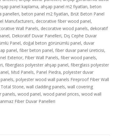
hşap panel kaplama
,
ahşap panel m2 fiyatları
,
beton
 panelleri
,
beton panel m2 fiyatları
,
Brüt Beton Panel
nel Manufacturers
,
decorative fiber wood panel
,
orative Wall Panels
,
decorative wood panels
,
dekoratif
panel
,
Dekoratif Duvar Panelleri
,
Dış Cephe Duvar
ümlü Panel
,
doğal beton görünümlü panel
,
duvar
şap panel
,
fiber beton panel
,
fiber duvar panel üreticisi
,
nel Exterior
,
Fiber Wall Panels
,
fiber wood panels
,
ri
,
fiberglass polyester ahşap panel
,
fiberglass polyester
panel
,
Msd Panels
,
Panel Piedra
,
polyester duvar
 panels
,
polyester wood wall panels Fireproof Fiber Wall
,
Total Stone
,
wall cladding panels
,
wall covering
r panels
,
wood panel
,
wood panel prices
,
wood wall
anmaz Fiber Duvar Panelleri