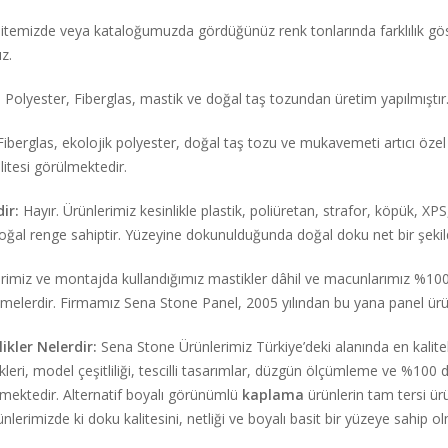
temizde veya kataloğumuzda gördüğünüz renk tonlarında farklılık gö
z.
:
Polyester, Fiberglas, mastik ve doğal taş tozundan üretim yapılmıştır
iberglas, ekolojik polyester, doğal taş tozu ve mukavemeti artıcı özel 
litesi görülmektedir.
ir:
Hayır. Ürünlerimiz kesinlikle plastik, poliüretan, strafor, köpük, XP
 renge sahiptir. Yüzeyine dokunulduğunda doğal doku net bir şekilde
imiz ve montajda kullandığımız mastikler dâhil ve macunlarımız %100 
melerdir. Firmamız Sena Stone Panel, 2005 yılından bu yana panel ürünler
ikler Nelerdir:
Sena Stone Ürünlerimiz Türkiye’deki alanında en kalit
kleri, model çeşitliliği, tescilli tasarımlar, düzgün ölçümleme ve %100
tilmektedir. Alternatif boyalı görünümlü
kaplama
ürünlerin tam tersi ü
erimizde ki doku kalitesini, netliği ve boyalı basit bir yüzeye sahip