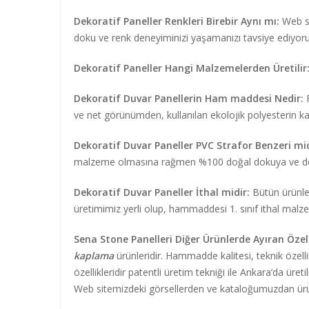
Dekoratif Paneller Renkleri Birebir Aynı mı:
Web si
doku ve renk deneyiminizi yaşamanızı tavsiye ediyoru
Dekoratif Paneller Hangi Malzemelerden Üretilir
Dekoratif Duvar Panellerin Ham maddesi Nedir:
F
ve net görünümden, kullanılan ekolojik polyesterin ka
Dekoratif Duvar Paneller PVC Strafor Benzeri mid
malzeme olmasına rağmen %100 doğal dokuya ve doğal
Dekoratif Duvar Paneller İthal midir:
Bütün ürünler
üretimimiz yerli olup, hammaddesi 1. sınıf ithal malze
Sena Stone Panelleri Diğer Ürünlerde Ayıran Özell
kaplama
ürünleridir. Hammadde kalitesi, teknik özelli
özellikleridir patentli üretim tekniği ile Ankara’da üre
Web sitemizdeki görsellerden ve kataloğumuzdan ürünl