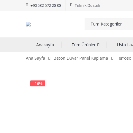
+90 532 572 28 08
Teknik Destek
Anasayfa
Tüm Ürünler
Usta La
Ana Sayfa
Beton Duvar Panel Kaplama
Ferroso 
-
16
%