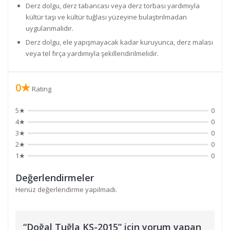
Derz dolgu, derz tabancası veya derz torbası yardımıyla
kültür taşı ve kültür tuğlası yüzeyine bulaştırılmadan
uygulanmalıdır.
Derz dolgu, ele yapışmayacak kadar kuruyunca, derz malası
veya tel fırça yardımıyla şekillendirilmelidir.
0★
Rating
5★
0
4★
0
3★
0
2★
0
1★
0
Değerlendirmeler
Henüz değerlendirme yapılmadı.
“Doğal Tuğla KS-2015” için yorum yapan