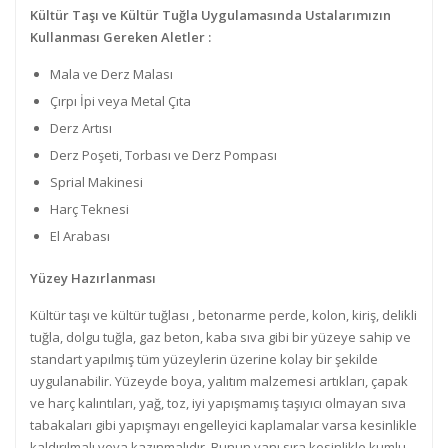
Kültür Taşı ve Kültür Tuğla Uygulamasında Ustalarımızın
Kullanması Gereken Aletler :
Mala ve Derz Malası
Çırpı İpi veya Metal Çıta
Derz Artısı
Derz Poşeti, Torbası ve Derz Pompası
Sprial Makinesi
Harç Teknesi
El Arabası
Yüzey Hazırlanması
Kültür taşı ve kültür tuğlası , betonarme perde, kolon, kiriş, delikli
tuğla, dolgu tuğla, gaz beton, kaba sıva gibi bir yüzeye sahip ve
standart yapılmış tüm yüzeylerin üzerine kolay bir şekilde
uygulanabilir. Yüzeyde boya, yalıtım malzemesi artıkları, çapak
ve harç kalıntıları, yağ, toz, iyi yapışmamış taşıyıcı olmayan sıva
tabakaları gibi yapışmayı engelleyici kaplamalar varsa kesinlikle
kaldırılmalı veya kazınmalıdır. Bunun yanı sıra kesinlikle kumlu