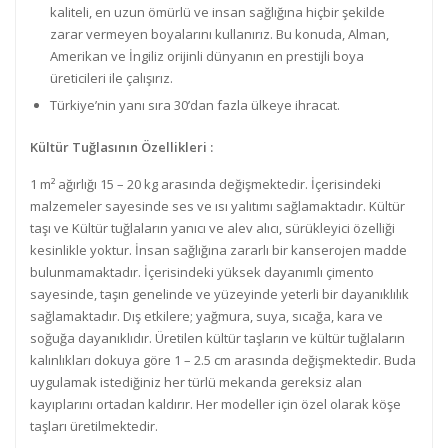
kaliteli, en uzun ömürlü ve insan sağlığına hiçbir şekilde
zarar vermeyen boyalarını kullanırız. Bu konuda, Alman,
Amerikan ve İngiliz orijinli dünyanın en prestijli boya
üreticileri ile çalışırız.
Türkiye’nin yanı sıra 30’dan fazla ülkeye ihracat.
Kültür Tuğlasının Özellikleri :
1 m² ağırlığı 15 – 20 kg arasında değişmektedir. İçerisindeki
malzemeler sayesinde ses ve ısı yalıtımı sağlamaktadır. Kültür
taşı ve Kültür tuğlaların yanıcı ve alev alıcı, sürükleyici özelliği
kesinlikle yoktur. İnsan sağlığına zararlı bir kanserojen madde
bulunmamaktadır. İçerisindeki yüksek dayanımlı çimento
sayesinde, taşın genelinde ve yüzeyinde yeterli bir dayanıklılık
sağlamaktadır. Dış etkilere; yağmura, suya, sıcağa, kara ve
soğuğa dayanıklıdır. Üretilen kültür taşların ve kültür tuğlaların
kalınlıkları dokuya göre 1 – 2.5 cm arasında değişmektedir. Buda
uygulamak istediğiniz her türlü mekanda gereksiz alan
kayıplarını ortadan kaldırır. Her modeller için özel olarak köşe
taşları üretilmektedir.