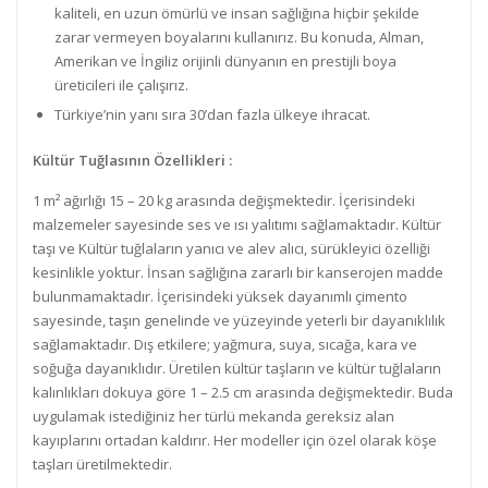
kaliteli, en uzun ömürlü ve insan sağlığına hiçbir şekilde
zarar vermeyen boyalarını kullanırız. Bu konuda, Alman,
Amerikan ve İngiliz orijinli dünyanın en prestijli boya
üreticileri ile çalışırız.
Türkiye’nin yanı sıra 30’dan fazla ülkeye ihracat.
Kültür Tuğlasının Özellikleri :
1 m² ağırlığı 15 – 20 kg arasında değişmektedir. İçerisindeki
malzemeler sayesinde ses ve ısı yalıtımı sağlamaktadır. Kültür
taşı ve Kültür tuğlaların yanıcı ve alev alıcı, sürükleyici özelliği
kesinlikle yoktur. İnsan sağlığına zararlı bir kanserojen madde
bulunmamaktadır. İçerisindeki yüksek dayanımlı çimento
sayesinde, taşın genelinde ve yüzeyinde yeterli bir dayanıklılık
sağlamaktadır. Dış etkilere; yağmura, suya, sıcağa, kara ve
soğuğa dayanıklıdır. Üretilen kültür taşların ve kültür tuğlaların
kalınlıkları dokuya göre 1 – 2.5 cm arasında değişmektedir. Buda
uygulamak istediğiniz her türlü mekanda gereksiz alan
kayıplarını ortadan kaldırır. Her modeller için özel olarak köşe
taşları üretilmektedir.