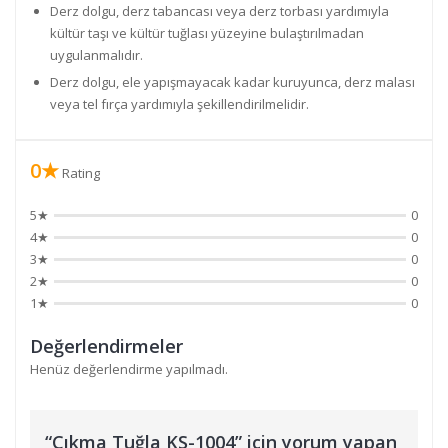
Derz dolgu, derz tabancası veya derz torbası yardımıyla
kültür taşı ve kültür tuğlası yüzeyine bulaştırılmadan
uygulanmalıdır.
Derz dolgu, ele yapışmayacak kadar kuruyunca, derz malası
veya tel fırça yardımıyla şekillendirilmelidir.
0★
Rating
5★
0
4★
0
3★
0
2★
0
1★
0
Değerlendirmeler
Henüz değerlendirme yapılmadı.
“Çıkma Tuğla KS-1004” için yorum yapan