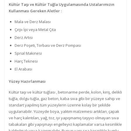
Kültür Taşı ve Kültür Tuğla Uygulamasında Ustalarımızın
Kullanması Gereken Aletler :
Mala ve Derz Malası
Çırpı İpi veya Metal Çıta
Derz Artısı
Derz Poşeti, Torbası ve Derz Pompası
Sprial Makinesi
Harç Teknesi
El Arabası
Yüzey Hazırlanması
Kültür taşı ve kültür tuğlası , betonarme perde, kolon, kiriş, delikli
tuğla, dolgu tuğla, gaz beton, kaba sıva gibi bir yüzeye sahip ve
standart yapılmış tüm yüzeylerin üzerine kolay bir şekilde
uygulanabilir. Yüzeyde boya, yalıtım malzemesi artıkları, çapak
ve harç kalıntıları, yağ, toz, iyi yapışmamış taşıyıcı olmayan sıva
tabakaları gibi yapışmayı engelleyici kaplamalar varsa kesinlikle
kaldırılmalı veya kazınmalıdır. Bunun yanı sıra kesinlikle kumlu