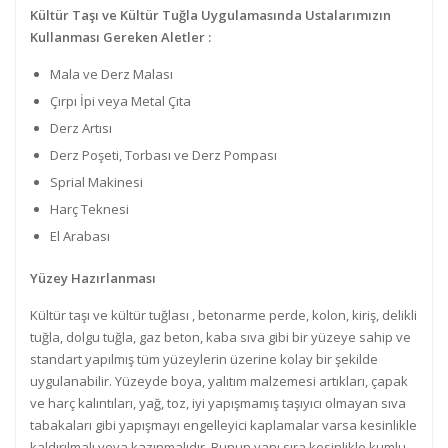
Kültür Taşı ve Kültür Tuğla Uygulamasında Ustalarımızın
Kullanması Gereken Aletler :
Mala ve Derz Malası
Çırpı İpi veya Metal Çıta
Derz Artısı
Derz Poşeti, Torbası ve Derz Pompası
Sprial Makinesi
Harç Teknesi
El Arabası
Yüzey Hazırlanması
Kültür taşı ve kültür tuğlası , betonarme perde, kolon, kiriş, delikli
tuğla, dolgu tuğla, gaz beton, kaba sıva gibi bir yüzeye sahip ve
standart yapılmış tüm yüzeylerin üzerine kolay bir şekilde
uygulanabilir. Yüzeyde boya, yalıtım malzemesi artıkları, çapak
ve harç kalıntıları, yağ, toz, iyi yapışmamış taşıyıcı olmayan sıva
tabakaları gibi yapışmayı engelleyici kaplamalar varsa kesinlikle
kaldırılmalı veya kazınmalıdır. Bunun yanı sıra kesinlikle kumlu