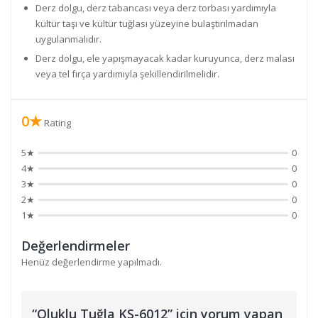
Derz dolgu, derz tabancası veya derz torbası yardımıyla
kültür taşı ve kültür tuğlası yüzeyine bulaştırılmadan
uygulanmalıdır.
Derz dolgu, ele yapışmayacak kadar kuruyunca, derz malası
veya tel fırça yardımıyla şekillendirilmelidir.
0★
Rating
5★
0
4★
0
3★
0
2★
0
1★
0
Değerlendirmeler
Henüz değerlendirme yapılmadı.
“Oluklu Tuğla KS-6012” için yorum yapan