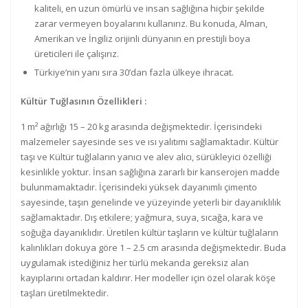
kaliteli, en uzun ömürlü ve insan sağlığına hiçbir şekilde
zarar vermeyen boyalarını kullanırız. Bu konuda, Alman,
Amerikan ve İngiliz orijinli dünyanın en prestijli boya
üreticileri ile çalışırız.
Türkiye’nin yanı sıra 30’dan fazla ülkeye ihracat.
Kültür Tuğlasının Özellikleri :
1 m² ağırlığı 15 – 20 kg arasında değişmektedir. İçerisindeki
malzemeler sayesinde ses ve ısı yalıtımı sağlamaktadır. Kültür
taşı ve Kültür tuğlaların yanıcı ve alev alıcı, sürükleyici özelliği
kesinlikle yoktur. İnsan sağlığına zararlı bir kanserojen madde
bulunmamaktadır. İçerisindeki yüksek dayanımlı çimento
sayesinde, taşın genelinde ve yüzeyinde yeterli bir dayanıklılık
sağlamaktadır. Dış etkilere; yağmura, suya, sıcağa, kara ve
soğuğa dayanıklıdır. Üretilen kültür taşların ve kültür tuğlaların
kalınlıkları dokuya göre 1 – 2.5 cm arasında değişmektedir. Buda
uygulamak istediğiniz her türlü mekanda gereksiz alan
kayıplarını ortadan kaldırır. Her modeller için özel olarak köşe
taşları üretilmektedir.