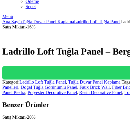
Ödeme
Sepet
Menü
Ana Sayfa
Tuğla Duvar Panel Kaplama
Ladrillo Loft Tuğla Panel
Ladr
Satış Miktarı
-
16
%
Ladrillo Loft Tuğla Panel – Be
Kategori:
Ladrillo Loft Tuğla Panel
,
Tuğla Duvar Panel Kaplama
Tags
Panelleri
,
Doğal Tuğla Görünümlü Panel
,
Faux Brick Wall
,
Fiber Bri
Panel Piedra
,
Polyester Decorative Panel
,
Resin Decorative Panel
,
To
Benzer Ürünler
Satış Miktarı
-
20
%