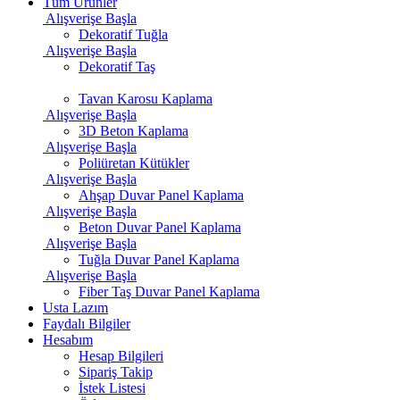
Tüm Ürünler
Alışverişe Başla
Dekoratif Tuğla
Alışverişe Başla
Dekoratif Taş
Tavan Karosu Kaplama
Alışverişe Başla
3D Beton Kaplama
Alışverişe Başla
Poliüretan Kütükler
Alışverişe Başla
Ahşap Duvar Panel Kaplama
Alışverişe Başla
Beton Duvar Panel Kaplama
Alışverişe Başla
Tuğla Duvar Panel Kaplama
Alışverişe Başla
Fiber Taş Duvar Panel Kaplama
Usta Lazım
Faydalı Bilgiler
Hesabım
Hesap Bilgileri
Sipariş Takip
İstek Listesi