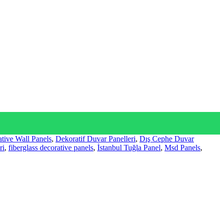
tive Wall Panels
,
Dekoratif Duvar Panelleri
,
Dış Cephe Duvar
ri
,
fiberglass decorative panels
,
İstanbul Tuğla Panel
,
Msd Panels
,