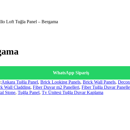
illo Loft Tuğla Panel – Bergama
rgama
WhatsApp Sipariş
:
Ankara Tuğla Panel
,
Brick Looking Panels
,
Brick Wall Panels
,
Decora
ck Wall Cladding
,
Fiber Duvar m2 Panelleri
,
Fiber Tuğla Duvar Panelle
tal Stone
,
Tuğla Panel
,
Tv Ünitesi Tuğla Duvar Kaplama