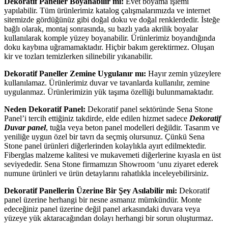
Dekoratif Paneller Boyanabilir mi:
Evet boyama işlemi
yapılabilir. Tüm ürünlerimiz katalog çalışmalarımızda ve internet
sitemizde gördüğünüz gibi doğal doku ve doğal renklerdedir. İsteğe
bağlı olarak, montaj sonrasında, su bazlı yada akrilik boyalar
kullanılarak komple yüzey boyanabilir. Ürünlerimiz boyandığında
doku kaybına uğramamaktadır. Hiçbir bakım gerektirmez. Oluşan
kir ve tozları temizlerken silinebilir yıkanabilir.
Dekoratif Paneller Zemine Uygulanır mı:
Hayır zemin yüzeylere
kullanılamaz. Ürünlerimiz duvar ve tavanlarda kullanılır, zemine
uygulanmaz. Ürünlerimizin yük taşıma özelliği bulunmamaktadır.
Neden Dekoratif Panel:
Dekoratif panel sektöründe Sena Stone
Panel’i tercih ettiğiniz takdirde, elde edilen hizmet sadece
Dekoratif
Duvar panel
, tuğla veya beton panel modelleri değildir. Tasarım ve
yeniliğe uygun özel bir tavrı da seçmiş olursunuz. Çünkü Sena
Stone panel ürünleri diğerlerinden kolaylıkla ayırt edilmektedir.
Fiberglas malzeme kalitesi ve mukavemeti diğerlerine kıyasla en üst
seviyededir. Sena Stone firmamızın Showroom ‘unu ziyaret ederek
numune ürünleri ve ürün detaylarını rahatlıkla inceleyebilirsiniz.
Dekoratif Panellerin Üzerine Bir Şey Asılabilir mi:
Dekoratif
panel üzerine herhangi bir nesne asmanız mümkündür. Monte
edeceğiniz panel üzerine değil panel arkasındaki duvara veya
yüzeye yük aktaracağından dolayı herhangi bir sorun oluşturmaz.