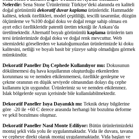
Nelerdir:
Sena Stone Ürünlerimiz Türkiye’deki alanında en kaliteli
doğal görünümlü
dekoratif duvar kaplama
ürünleridir. Hammadde
kalitesi, teknik özellikleri, model çeşitliliği, tescilli tasarımlar, düzgün
ölçümleme ve %100 doğal doku ve doğal renge sahip olması en
ayırt edici özellikleridir patentli üretim tekniği ile Ankara’da
üretilmektedir. Alternatif boyalı görünümlü
kaplama
ürünlerin tam
tersi ürünlerimizde doğal doku ve doğal renk mevcuttur. Web
sitemizdeki görsellerden ve kataloğumuzdan ürünlerimizde ki doku
kalitesini, netliği ve boyalı basit bir yüzeye sahip olmadığını görmek
mümkündür.
Dekoratif Paneller Dış Cephede Kullanılıyor mu:
Dokusunun
dökülmemesi dış hava koşullarının oluşturduğu etkenlerden
korunması su ve nemden etkilenmemesi, özellikle genleşme ve
çekme oranının en düşük seviyede olmasından dolayı dış cephe
kullanımı için uygundur. Ürünlerimiz su ve nemden etkilenmez.
Islak bölgelerde suyun içerisinde bile kullanılabilmektedir.
Dekoratif Paneller Isıya Dayanıklı mı:
Teknik detay bilgilerine
göre -20 ile +60 C derece arasında herhangi bir bozulma deforme
ve şekil bozulması oluşmaz.
Dekoratif Paneller Nasıl Monte Ediliyor:
Bütün ürünlerimizdeki
montaj şekli vida yolu ile uygulanmaktadır. Vida ile duvara, tavana
ve cepheye direkt olarak montaj uygulanmaktadır. Vida başları ve