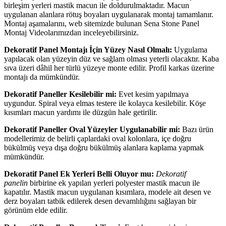
birleşim yerleri mastik macun ile doldurulmaktadır. Macun
uygulanan alanlara rötuş boyaları uygulanarak montaj tamamlanır.
Montaj aşamalarını, web sitemizde bulunan Sena Stone Panel
Montaj Videolarımızdan inceleyebilirsiniz.
Dekoratif Panel Montajı İçin Yüzey Nasıl Olmalı:
Uygulama
yapılacak olan yüzeyin düz ve sağlam olması yeterli olacaktır. Kaba
sıva üzeri dâhil her türlü yüzeye monte edilir. Profil karkas üzerine
montajı da mümkündür.
Dekoratif Paneller Kesilebilir mi:
Evet kesim yapılmaya
uygundur. Spiral veya elmas testere ile kolayca kesilebilir. Köşe
kısımları macun yardımı ile düzgün hale getirilir.
Dekoratif Paneller Oval Yüzeyler Uygulanabilir mi:
Bazı ürün
modellerimiz de belirli çaplardaki oval kolonlara, içe doğru
bükülmüş veya dışa doğru bükülmüş alanlara kaplama yapmak
mümkündür.
Dekoratif Panel Ek Yerleri Belli Oluyor mu:
Dekoratif
panelin
birbirine ek yapılan yerleri polyester mastik macun ile
kapatılır. Mastik macun uygulanan kısımlara, modele ait desen ve
derz boyaları tatbik edilerek desen devamlılığını sağlayan bir
görünüm elde edilir.