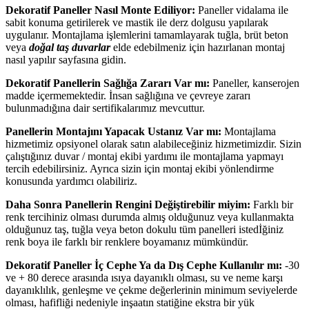
Dekoratif Paneller Nasıl Monte Ediliyor:
Paneller vidalama ile
sabit konuma getirilerek ve mastik ile derz dolgusu yapılarak
uygulanır. Montajlama işlemlerini tamamlayarak tuğla, brüt beton
veya
doğal taş duvarlar
elde edebilmeniz için hazırlanan montaj
nasıl yapılır sayfasına gidin.
Dekoratif Panellerin Sağlığa Zararı Var mı:
Paneller, kanserojen
madde içermemektedir. İnsan sağlığına ve çevreye zararı
bulunmadığına dair sertifikalarımız mevcuttur.
Panellerin Montajını Yapacak Ustanız Var mı:
Montajlama
hizmetimiz opsiyonel olarak satın alabileceğiniz hizmetimizdir. Sizin
çalıştığınız duvar / montaj ekibi yardımı ile montajlama yapmayı
tercih edebilirsiniz. Ayrıca sizin için montaj ekibi yönlendirme
konusunda yardımcı olabiliriz.
Daha Sonra Panellerin Rengini Değiştirebilir miyim:
Farklı bir
renk tercihiniz olması durumda almış olduğunuz veya kullanmakta
olduğunuz taş, tuğla veya beton dokulu tüm panelleri istedİğiniz
renk boya ile farklı bir renklere boyamanız mümkündür.
Dekoratif Paneller İç Cephe Ya da Dış Cephe Kullanılır mı:
-30
ve + 80 derece arasında ısıya dayanıklı olması, su ve neme karşı
dayanıklılık, genleşme ve çekme değerlerinin minimum seviyelerde
olması, hafifliği nedeniyle inşaatın statiğine ekstra bir yük