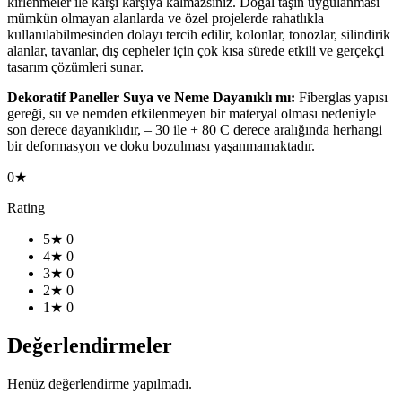
kirlenmeler ile karşı karşıya kalmazsınız. Doğal taşın uygulanması
mümkün olmayan alanlarda ve özel projelerde rahatlıkla
kullanılabilmesinden dolayı tercih edilir, kolonlar, tonozlar, silindirik
alanlar, tavanlar, dış cepheler için çok kısa sürede etkili ve gerçekçi
tasarım çözümleri sunar.
Dekoratif Paneller Suya ve Neme Dayanıklı mı:
Fiberglas yapısı
gereği, su ve nemden etkilenmeyen bir materyal olması nedeniyle
son derece dayanıklıdır, – 30 ile + 80 C derece aralığında herhangi
bir deformasyon ve doku bozulması yaşanmamaktadır.
0★
Rating
5★
0
4★
0
3★
0
2★
0
1★
0
Değerlendirmeler
Henüz değerlendirme yapılmadı.