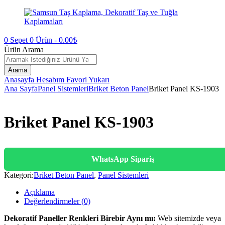
0
Sepet
0
Ürün -
0.00
₺
Ürün Arama
Arama
Anasayfa
Hesabım
Favori
Yukarı
Ana Sayfa
Panel Sistemleri
Briket Beton Panel
Briket Panel KS-1903
Briket Panel KS-1903
WhatsApp Sipariş
Kategori:
Briket Beton Panel
,
Panel Sistemleri
Açıklama
Değerlendirmeler (0)
Dekoratif Paneller Renkleri Birebir Aynı mı:
Web sitemizde veya