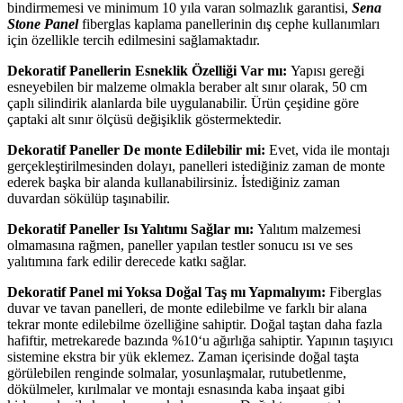
bindirmemesi ve minimum 10 yıla varan solmazlık garantisi,
Sena
Stone Panel
fiberglas kaplama panellerinin dış cephe kullanımları
için özellikle tercih edilmesini sağlamaktadır.
Dekoratif Panellerin Esneklik Özelliği Var mı:
Yapısı gereği
esneyebilen bir malzeme olmakla beraber alt sınır olarak, 50 cm
çaplı silindirik alanlarda bile uygulanabilir. Ürün çeşidine göre
çaptaki alt sınır ölçüsü değişiklik göstermektedir.
Dekoratif Paneller De monte Edilebilir mi:
Evet, vida ile montajı
gerçekleştirilmesinden dolayı, panelleri istediğiniz zaman de monte
ederek başka bir alanda kullanabilirsiniz. İstediğiniz zaman
duvardan sökülüp taşınabilir.
Dekoratif Paneller Isı Yalıtımı Sağlar mı:
Yalıtım malzemesi
olmamasına rağmen, paneller yapılan testler sonucu ısı ve ses
yalıtımına fark edilir derecede katkı sağlar.
Dekoratif Panel mi Yoksa Doğal Taş mı Yapmalıyım:
Fiberglas
duvar ve tavan panelleri, de monte edilebilme ve farklı bir alana
tekrar monte edilebilme özelliğine sahiptir. Doğal taştan daha fazla
hafiftir, metrekarede bazında %10‘u ağırlığa sahiptir. Yapının taşıyıcı
sistemine ekstra bir yük eklemez. Zaman içerisinde doğal taşta
görülebilen renginde solmalar, yosunlaşmalar, rutubetlenme,
dökülmeler, kırılmalar ve montajı esnasında kaba inşaat gibi