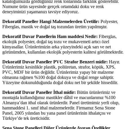
kataloğumuzda gördüğünüz renk tonlarında farklılık gösterebilir.
Numune ürün sayesinde gerçek ortamdaki doku ve renk
deneyiminizi yaşamanızı tavsiye ediyoruz.
Dekoratif Paneller Hangi Malzemelerden Üretilir:
Polyester,
Fiberglas, mastik ve doğal taş tozundan üretim yapılmıştır.
Dekoratif Duvar Panellerin Ham maddesi Nedir:
Fiberglas,
ekolojik polyester, doğal taş tozu ve mukavemeti artıcı özel
kimyasallar. Ürünlerimizin arka yüzeyindeki açık sarı ve net
görünümden, kullanılan ekolojik polyesterin kalitesi görülmektedir.
Dekoratif Duvar Paneller PVC Strafor Benzeri midir:
Hayır.
Ürünlerimiz kesinlikle plastik, poliüretan, strafor, köpük, XPS,
PVC, MDF bir ürün değildir. Ürünlerimiz yapay bir malzeme
olmasına rağmen %100 doğal dokuya ve doğal renge sahiptir.
Yüzeyine dokunulduğunda doğal doku net bir şekilde hissedilir.
Dekoratif Duvar Paneller İthal midir:
Bütün ürünlerimiz ve
montajda kullandığımız mastikler dâhil ve macunlarımız %100
Almanya’dan ithal olarak ürünlerdir. Panel üretimimiz yerli olup,
hammaddesi 1. sınıf ithal malzemelerdir. Firmamız Sena Stone
Panel, 2005 yılından bu yana panel ürünlerinin ithalatçısı ve
Türkiye’de tek üreticisidir.
Sena Stone Panelleri Diğer Ürünlerde Ayıran Özellikler