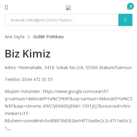
0
Ana Sayfa
Gizlilik Politikası
Biz Kimiz
Adres
: Yenimahalle, 3418. Sokak No:2/A, 55300 Atakum/Samsun
Telefon
:
0544 472 35 55
Müşteri Yorumları :
https://www.google.com/search?
q=samsun+dekoratif+ta%C5%9F&oq=samsun+dekoratif+ta%C5
%9F&aqs=chrome..69i57j69i60l2j69i61.1591j0j7&sourceid=chro
me&ie=UTF-
8&shem=ssmd#lrd=0x408879d5826e94f7:0xd9e2c2c4711e63c3,
1,,,