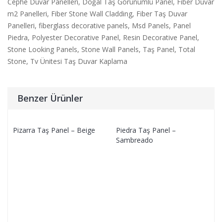
Cephe Duvar Panelleri
,
Doğal Taş Görünümlü Panel
,
Fiber Duvar
m2 Panelleri
,
Fiber Stone Wall Cladding
,
Fiber Taş Duvar
Panelleri
,
fiberglass decorative panels
,
Msd Panels
,
Panel
Piedra
,
Polyester Decorative Panel
,
Resin Decorative Panel
,
Stone Looking Panels
,
Stone Wall Panels
,
Taş Panel
,
Total
Stone
,
Tv Ünitesi Taş Duvar Kaplama
Benzer Ürünler
Pizarra Taş Panel – Beige
Piedra Taş Panel –
Sambreado