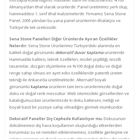
montajda kullandığımız mastikler dâhil ve macunlarımız %100
Almanya’dan ithal olarak ürünlerdir. Panel üretimimiz yerli olup,
hammaddesi 1. sınıf ithal malzemelerdir. Firmamız Sena Stone
Panel, 2005 yılından bu yana panel ürünlerinin ithalatçısı ve
Türkiye’de tek üreticisidir.
Sena Stone Panelleri Diğer Ürünlerde Ayıran Özellikler
Nelerdir:
Sena Stone Ürünlerimiz Türkiye’deki alanında en
kaliteli doğal görünümlü
dekoratif duvar kaplama
ürünleridir.
Hammadde kalitesi, teknik özellikleri, model çeşitliliği, tescilli
tasarımlar, düzgün ölçümleme ve %100 doğal doku ve doğal
renge sahip olması en ayırt edici özellikleridir patentli üretim
tekniği ile Ankara’da üretilmektedir. Alternatif boyalı
görünümlü
kaplama
ürünlerin tam tersi ürünlerimizde doğal
doku ve doğal renk mevcuttur. Web sitemizdeki görsellerden ve
kataloğumuzdan ürünlerimizde ki doku kalitesini, netliği ve
boyalı basit bir yüzeye sahip olmadığını görmek mümkündür.
Dekoratif Paneller Dış Cephede Kullanılıyor mu:
Dokusunun
dökülmemesi dış hava koşullarının oluşturduğu etkenlerden
korunması su ve nemden etkilenmemesi, özellikle genleşme ve