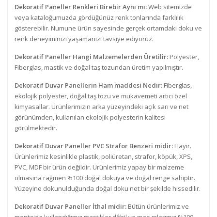
Dekoratif Paneller Renkleri Birebir Aynı mı:
Web sitemizde
veya kataloğumuzda gördüğünüz renk tonlarında farklılık
gösterebilir. Numune ürün sayesinde gerçek ortamdaki doku ve
renk deneyiminizi yaşamanızı tavsiye ediyoruz.
Dekoratif Paneller Hangi Malzemelerden Üretilir:
Polyester,
Fiberglas, mastik ve doğal taş tozundan üretim yapılmıştır.
Dekoratif Duvar Panellerin Ham maddesi Nedir:
Fiberglas,
ekolojik polyester, doğal taş tozu ve mukavemeti artıcı özel
kimyasallar. Ürünlerimizin arka yüzeyindeki açık sarı ve net
görünümden, kullanılan ekolojik polyesterin kalitesi
görülmektedir.
Dekoratif Duvar Paneller PVC Strafor Benzeri midir:
Hayır.
Ürünlerimiz kesinlikle plastik, poliüretan, strafor, köpük, XPS,
PVC, MDF bir ürün değildir. Ürünlerimiz yapay bir malzeme
olmasına rağmen %100 doğal dokuya ve doğal renge sahiptir.
Yüzeyine dokunulduğunda doğal doku net bir şekilde hissedilir.
Dekoratif Duvar Paneller İthal midir:
Bütün ürünlerimiz ve