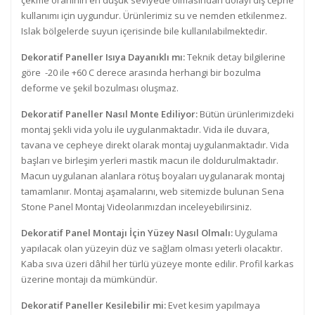
çekme oranının en düşük seviyede olmasından dolayı dış cephe
kullanımı için uygundur. Ürünlerimiz su ve nemden etkilenmez.
Islak bölgelerde suyun içerisinde bile kullanılabilmektedir.
Dekoratif Paneller Isıya Dayanıklı mı:
Teknik detay bilgilerine
göre -20 ile +60 C derece arasında herhangi bir bozulma
deforme ve şekil bozulması oluşmaz.
Dekoratif Paneller Nasıl Monte Ediliyor:
Bütün ürünlerimizdeki
montaj şekli vida yolu ile uygulanmaktadır. Vida ile duvara,
tavana ve cepheye direkt olarak montaj uygulanmaktadır. Vida
başları ve birleşim yerleri mastik macun ile doldurulmaktadır.
Macun uygulanan alanlara rötuş boyaları uygulanarak montaj
tamamlanır. Montaj aşamalarını, web sitemizde bulunan Sena
Stone Panel Montaj Videolarımızdan inceleyebilirsiniz.
Dekoratif Panel Montajı İçin Yüzey Nasıl Olmalı:
Uygulama
yapılacak olan yüzeyin düz ve sağlam olması yeterli olacaktır.
Kaba sıva üzeri dâhil her türlü yüzeye monte edilir. Profil karkas
üzerine montajı da mümkündür.
Dekoratif Paneller Kesilebilir mi:
Evet kesim yapılmaya