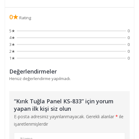
0★
Rating
5★
0
4★
0
3★
0
2★
0
1★
0
Değerlendirmeler
Henüz değerlendirme yapılmadı.
“Kırık Tuğla Panel KS-833” için yorum
yapan ilk kişi siz olun
E-posta adresiniz yayınlanmayacak.
Gerekli alanlar
*
ile
işaretlenmişlerdir