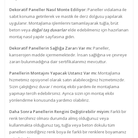
Dekoratif Paneller Nasıl Monte Ediliyor:
Paneller vidalama ile
sabit konuma getirilerek ve mastik ile derz dolgusu yapılarak
uygulanır. Montajlama işlemlerini tamamlayarak tuğla, brüt
beton veya
doğal taş duvarlar
elde edebilmeniz için hazırlanan
montaj nasıl yapılır sayfasına gidin.
Dekoratif Panellerin Sağlığa Zararı Var mı:
Paneller,
kanserojen madde içermemektedir. İnsan sağlığına ve çevreye
zararı bulunmadığına dair sertifikalarımız mevcuttur.
Panellerin Montajını Yapacak Ustanız Var mı:
Montajlama
hizmetimiz opsiyonel olarak satın alabileceğiniz hizmetimizdir.
Sizin çalıştığınız duvar / montaj ekibi yardımı ile montajlama
yapmayı tercih edebilirsiniz. Ayrıca sizin için montaj ekibi
yönlendirme konusunda yardımcı olabiliriz.
Daha Sonra Panellerin Rengini Değiştirebilir miyim:
Farklı bir
renk tercihiniz olması durumda almış olduğunuz veya
kullanmakta olduğunuz taş, tuğla veya beton dokulu tüm
panelleri istedİğiniz renk boya ile farklı bir renklere boyamanız