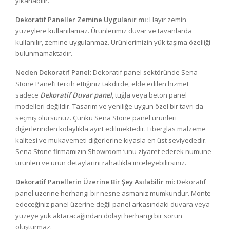
yıkanabilir.
Dekoratif Paneller Zemine Uygulanır mı:
Hayır zemin
yüzeylere kullanılamaz. Ürünlerimiz duvar ve tavanlarda
kullanılır, zemine uygulanmaz. Ürünlerimizin yük taşıma özelliği
bulunmamaktadır.
Neden Dekoratif Panel:
Dekoratif panel sektöründe Sena
Stone Panel’i tercih ettiğiniz takdirde, elde edilen hizmet
sadece
Dekoratif Duvar panel
, tuğla veya beton panel
modelleri değildir. Tasarım ve yeniliğe uygun özel bir tavrı da
seçmiş olursunuz. Çünkü Sena Stone panel ürünleri
diğerlerinden kolaylıkla ayırt edilmektedir. Fiberglas malzeme
kalitesi ve mukavemeti diğerlerine kıyasla en üst seviyededir.
Sena Stone firmamızın Showroom ‘unu ziyaret ederek numune
ürünleri ve ürün detaylarını rahatlıkla inceleyebilirsiniz.
Dekoratif Panellerin Üzerine Bir Şey Asılabilir mi:
Dekoratif
panel üzerine herhangi bir nesne asmanız mümkündür. Monte
edeceğiniz panel üzerine değil panel arkasındaki duvara veya
yüzeye yük aktaracağından dolayı herhangi bir sorun
oluşturmaz.