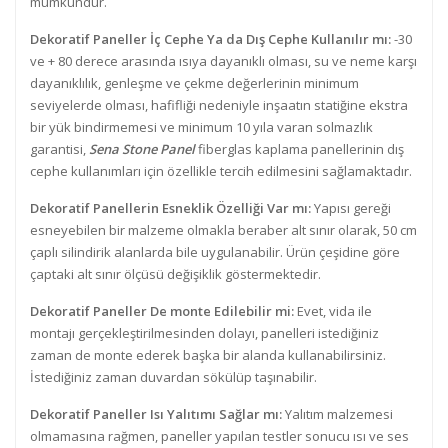
mümkündür.
Dekoratif Paneller İç Cephe Ya da Dış Cephe Kullanılır mı:
-30
ve + 80 derece arasında ısıya dayanıklı olması, su ve neme karşı
dayanıklılık, genleşme ve çekme değerlerinin minimum
seviyelerde olması, hafifliği nedeniyle inşaatın statiğine ekstra
bir yük bindirmemesi ve minimum 10 yıla varan solmazlık
garantisi,
Sena Stone Panel
fiberglas kaplama panellerinin dış
cephe kullanımları için özellikle tercih edilmesini sağlamaktadır.
Dekoratif Panellerin Esneklik Özelliği Var mı:
Yapısı gereği
esneyebilen bir malzeme olmakla beraber alt sınır olarak, 50 cm
çaplı silindirik alanlarda bile uygulanabilir. Ürün çeşidine göre
çaptaki alt sınır ölçüsü değişiklik göstermektedir.
Dekoratif Paneller De monte Edilebilir mi:
Evet, vida ile
montajı gerçekleştirilmesinden dolayı, panelleri istediğiniz
zaman de monte ederek başka bir alanda kullanabilirsiniz.
İstediğiniz zaman duvardan sökülüp taşınabilir.
Dekoratif Paneller Isı Yalıtımı Sağlar mı:
Yalıtım malzemesi
olmamasına rağmen, paneller yapılan testler sonucu ısı ve ses