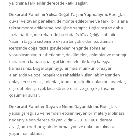
yalıtımına fark edilir derecede katkı sağlar.
Dekoratif Panel mi Yoksa Doğal Taş mı Yapmalıyım:
Fiberglas
duvar ve tavan panelleri, de monte edilebilme ve farklı bir alana
tekrar monte edilebilme özelliğine sahiptir. Doğal taştan daha
fazla hafiftir, metrekarede bazında %10‘u ağırlığa sahiptir.
Yapının taşıyıcı sistemine ekstra bir yük eklemez. Zaman
içerisinde doğal taşta görülebilen renginde solmalar,
yosunlaşmalar, rutubetlenme, dökülmeler, kırılmalar ve montajı
esnasında kaba inşaat gibi kirlenmeler ile karşı karşıya
kalmazsınız. Doğal taşın uygulanması mümkün olmayan
alanlarda ve özel projelerde rahatlıkla kullanılabilmesinden
dolayı tercih edilir, kolonlar, tonozlar, silindirik alanlar, tavanlar,
dış cepheler için çok kısa sürede etkili ve gerçekçi tasarım
çözümleri sunar.
Dekoratif Paneller Suya ve Neme Dayanıklı mı:
Fiberglas
yapısı gereği, su ve nemden etkilenmeyen bir materyal olması
nedeniyle son derece dayanıklıdır, – 30 ile + 80 C derece
aralığında herhangi bir deformasyon ve doku bozulması
yaşanmamaktadır.