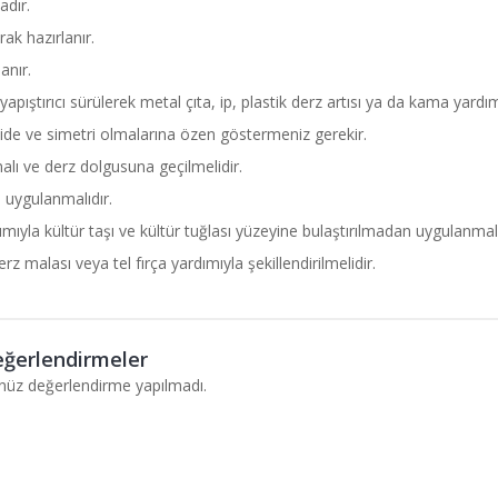
adır.
ak hazırlanır.
anır.
yapıştırıcı sürülerek metal çıta, ip, plastik derz artısı ya da kama yardı
zide ve simetri olmalarına özen göstermeniz gerekir.
malı ve derz dolgusuna geçilmelidir.
 uygulanmalıdır.
ıyla kültür taşı ve kültür tuğlası yüzeyine bulaştırılmadan uygulanmalı
malası veya tel fırça yardımıyla şekillendirilmelidir.
ğerlendirmeler
nüz değerlendirme yapılmadı.