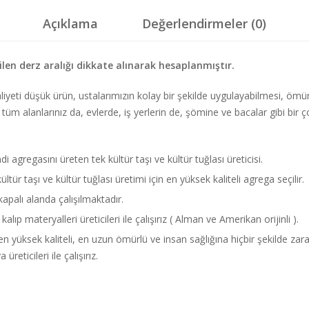
Açıklama
Değerlendirmeler (0)
rilen derz aralığı dikkate alınarak hesaplanmıştır.
aliyeti düşük ürün, ustalarımızın kolay bir şekilde uygulayabilmesi, öm
dış tüm alanlarınız da, evlerde, iş yerlerin de, şömine ve bacalar gibi bir
agregasını üreten tek kültür taşı ve kültür tuğlası üreticisi.
ltür taşı ve kültür tuğlası üretimi için en yüksek kaliteli agrega seçilir.
palı alanda çalışılmaktadır.
alıp materyalleri üreticileri ile çalışırız ( Alman ve Amerikan orijinli ).
 en yüksek kaliteli, en uzun ömürlü ve insan sağlığına hiçbir şekilde za
üreticileri ile çalışırız.