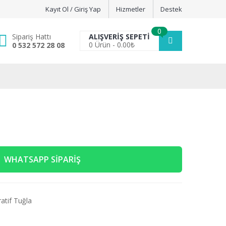
Kayıt Ol / Giriş Yap
Hizmetler
Destek
0
Sipariş Hattı
ALIŞVERIŞ SEPETI
0
Ürün -
0.00
₺
0 532 572 28 08
WHATSAPP SIPARIŞ
atif Tuğla