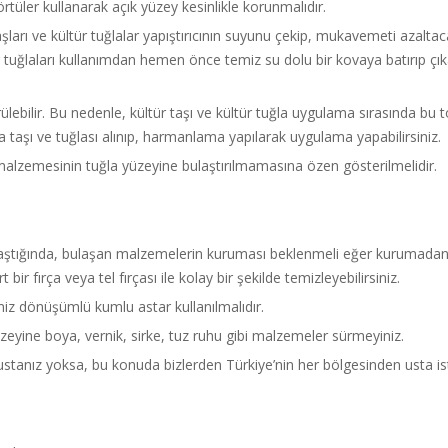
tüler kullanarak açık yüzey kesinlikle korunmalıdır.
ları ve kültür tuğlalar yapıştırıcının suyunu çekip, mukavemeti azaltaca
ltür tuğlaları kullanımdan hemen önce temiz su dolu bir kovaya batırıp 
görülebilir. Bu nedenle, kültür taşı ve kültür tuğla uygulama sırasında bu
 taşı ve tuğlası alınıp, harmanlama yapılarak uygulama yapabilirsiniz.
alzemesinin tuğla yüzeyine bulaştırılmamasına özen gösterilmelidir.
laştığında, bulaşan malzemelerin kuruması beklenmeli eğer kurumadan ı
bir fırça veya tel fırçası ile kolay bir şekilde temizleyebilirsiniz.
ğimiz dönüşümlü kumlu astar kullanılmalıdır.
zeyine boya, vernik, sirke, tuz ruhu gibi malzemeler sürmeyiniz.
ustanız yoksa, bu konuda bizlerden Türkiye’nin her bölgesinden usta iste