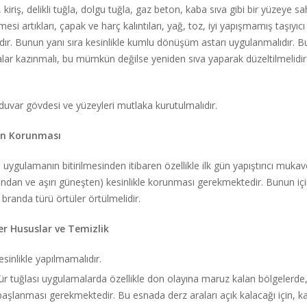
 kiriş, delikli tuğla, dolgu tuğla, gaz beton, kaba sıva gibi bir yüzeye 
esi artıkları, çapak ve harç kalıntıları, yağ, toz, iyi yapışmamış taşıyıc
lıdır. Bunun yanı sıra kesinlikle kumlu dönüşüm astarı uygulanmalıdır. 
lar kazınmalı, bu mümkün değilse yeniden sıva yaparak düzeltilmelidir.
duvar gövdesi ve yüzeyleri mutlaka kurutulmalıdır.
ın Korunması
ve uygulamanın bitirilmesinden itibaren özellikle ilk gün yapıştırıcı mu
ndan ve aşırı güneşten) kesinlikle korunması gerekmektedir. Bunun için 
randa türü örtüler örtülmelidir.
er Hususlar ve Temizlik
esinlikle yapılmamalıdır.
ltür tuğlası uygulamalarda özellikle don olayına maruz kalan bölgelerd
aşlanması gerekmektedir. Bu esnada derz araları açık kalacağı için, 