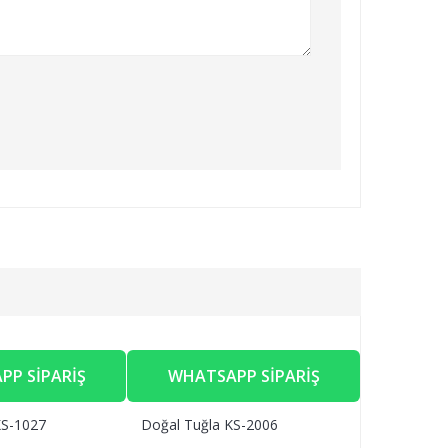
PP SIPARIŞ
WHATSAPP SIPARIŞ
WHAT
KS-1027
Doğal Tuğla KS-2006
Çıkma Tuğl