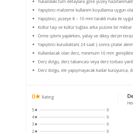
Yukarıdaki tüm detaylara göre yüzey hazırlanmakt
Yapıştırıcı malzeme kullanım koşullarına uygun olar
Yapıştırıcı, yüzeye 8 – 10 mm taraklı mala ile uygul
Kültür taşı ve kültür tuğlası arka yüzüne bir miktar 
Örme işlemi yapılırken, yatay ve dikey derzin tera
Yapıştırıcı kuruduktan( 24 saat ) sonra çıtalar alın
Kullanılacak olan derz, minimum 10 mm genişlikte
Derz dolgu, derz tabancası veya derz torbası yardım
Derz dolgu, ele yapışmayacak kadar kuruyunca, derz 
0★
De
Rating
He
5★
0
4★
0
3★
0
2★
0