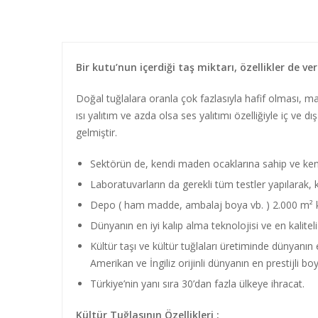
Bir kutu’nun içerdiği taş miktarı, özellikler de ve
Doğal tuğlalara oranla çok fazlasıyla hafif olması, m
ısı yalıtım ve azda olsa ses yalıtımı özelliğiyle iç ve 
gelmiştir.
Sektörün de, kendi maden ocaklarına sahip ve kendi 
Laboratuvarların da gerekli tüm testler yapılarak, kü
Depo ( ham madde, ambalaj boya vb. ) 2.000 m² ka
Dünyanın en iyi kalıp alma teknolojisi ve en kaliteli k
Kültür taşı ve kültür tuğlaları üretiminde dünyanın
Amerikan ve İngiliz orijinli dünyanın en prestijli boya 
Türkiye’nin yanı sıra 30’dan fazla ülkeye ihracat.
Kültür Tuğlasının Özellikleri :