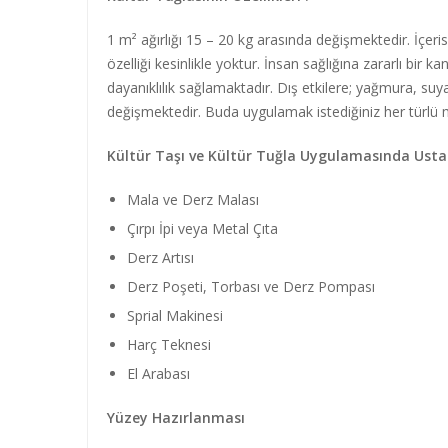
1 m² ağırlığı 15 – 20 kg arasında değişmektedir. İçerisi
özelliği kesinlikle yoktur. İnsan sağlığına zararlı bi
dayanıklılık sağlamaktadır. Dış etkilere; yağmura, suya
değişmektedir. Buda uygulamak istediğiniz her türlü me
Kültür Taşı ve Kültür Tuğla Uygulamasında Ustal
Mala ve Derz Malası
Çırpı İpi veya Metal Çıta
Derz Artısı
Derz Poşeti, Torbası ve Derz Pompası
Sprial Makinesi
Harç Teknesi
El Arabası
Yüzey Hazırlanması