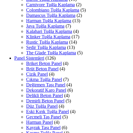
Carnivore Tuğla Kaplama
(2)
Colombiano Tuğla Kaplama
(5)
Damascus Tuğla Kaplama
(2)
Harman Tuğla Kaplama
(13)
Java Tuğla Kaplama
(7)
Kalahari Tuğla Kaplama
(4)
Klinker Tuğla Kaplama
(17)
Rustic Tuğla Kaplama
(14)
Sedir Tuğla Kaplama
(13)
The Glade Tuğla Kaplama
(5)
Panel Sistemleri
(126)
Briket Beton Panel
(4)
Brüt Beton Panel
(4)
Çizik Panel
(4)
Çıkma Tuğla Panel
(7)
Değirmen Taşı Panel
(4)
Dekoratif Karo Panel
(6)
Delikli Beton Panel
(4)
Demirli Beton Panel
(5)
Düz Tuğla Panel
(4)
Eski Kırık Tuğla Panel
(4)
Geçmeli Taş Panel
(5)
Harman Panel
(4)
Kayrak Taşı Panel
(6)
Kesme Tuğla Panel
(4)