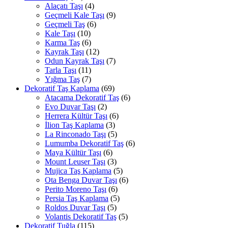
Alaçatı Taşı
(4)
Geçmeli Kale Taşı
(9)
Geçmeli Taş
(6)
Kale Taşı
(10)
Karma Taş
(6)
Kayrak Taşı
(12)
Odun Kayrak Taşı
(7)
Tarla Taşı
(11)
Yığma Taş
(7)
Dekoratif Taş Kaplama
(69)
Atacama Dekoratif Taş
(6)
Evo Duvar Taşı
(2)
Herrera Kültür Taşı
(6)
İlion Taş Kaplama
(3)
La Rinconado Taşı
(5)
Lumumba Dekoratif Taş
(6)
Maya Kültür Taşı
(6)
Mount Leuser Taşı
(3)
Mujica Taş Kaplama
(5)
Ota Benga Duvar Taşı
(6)
Perito Moreno Taşı
(6)
Persia Taş Kaplama
(5)
Roldos Duvar Taşı
(5)
Volantis Dekoratif Taş
(5)
Dekoratif Tuğla
(115)