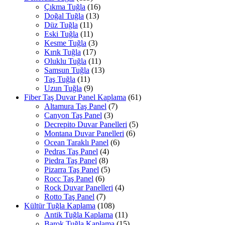
Çıkma Tuğla
(16)
Doğal Tuğla
(13)
Düz Tuğla
(11)
Eski Tuğla
(11)
Kesme Tuğla
(3)
Kırık Tuğla
(17)
Oluklu Tuğla
(11)
Samsun Tuğla
(13)
Taş Tuğla
(11)
Uzun Tuğla
(9)
Fiber Taş Duvar Panel Kaplama
(61)
Altamura Taş Panel
(7)
Canyon Taş Panel
(3)
Decrepito Duvar Panelleri
(5)
Montana Duvar Panelleri
(6)
Ocean Taraklı Panel
(6)
Pedras Taş Panel
(4)
Piedra Taş Panel
(8)
Pizarra Taş Panel
(5)
Rocc Taş Panel
(6)
Rock Duvar Panelleri
(4)
Rotto Taş Panel
(7)
Kültür Tuğla Kaplama
(108)
Antik Tuğla Kaplama
(11)
Barok Tuğla Kaplama
(15)