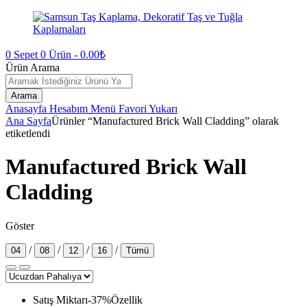
0
Sepet
0
Ürün -
0.00
₺
Ürün Arama
Arama
Anasayfa
Hesabım
Menü
Favori
Yukarı
Ana Sayfa
Ürünler “Manufactured Brick Wall Cladding” olarak
etiketlendi
Manufactured Brick Wall
Cladding
Göster
/
/
/
/
04
08
12
16
Tümü
Satış Miktarı
-
37
%
Özellik