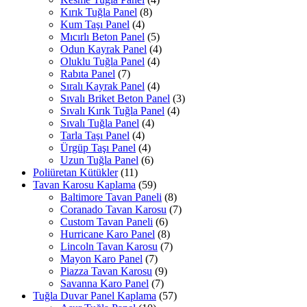
Kırık Tuğla Panel
(8)
Kum Taşı Panel
(4)
Mıcırlı Beton Panel
(5)
Odun Kayrak Panel
(4)
Oluklu Tuğla Panel
(4)
Rabıta Panel
(7)
Sıralı Kayrak Panel
(4)
Sıvalı Briket Beton Panel
(3)
Sıvalı Kırık Tuğla Panel
(4)
Sıvalı Tuğla Panel
(4)
Tarla Taşı Panel
(4)
Ürgüp Taşı Panel
(4)
Uzun Tuğla Panel
(6)
Poliüretan Kütükler
(11)
Tavan Karosu Kaplama
(59)
Baltimore Tavan Paneli
(8)
Coranado Tavan Karosu
(7)
Custom Tavan Paneli
(6)
Hurricane Karo Panel
(8)
Lincoln Tavan Karosu
(7)
Mayon Karo Panel
(7)
Piazza Tavan Karosu
(9)
Savanna Karo Panel
(7)
Tuğla Duvar Panel Kaplama
(57)