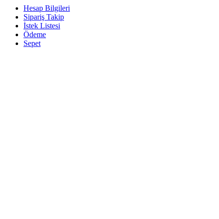
Hesap Bilgileri
Sipariş Takip
İstek Listesi
Ödeme
Sepet